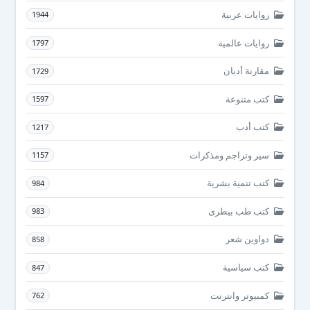
روايات عربية
1944
روايات عالمية
1797
مقارنة أديان
1729
كتب متنوعة
1597
كتب أدب
1217
سير وتراجم ومذكرات
1157
كتب تنمية بشرية
984
كتب طب بيطرى
983
دواوين شعر
858
كتب سياسية
847
كمبيوتر وانترنت
762