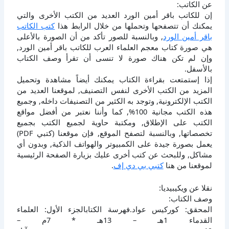
عن الكاتب:
إن للكاتب باقر أمين الورد العديد من الكتب الأخرى والتي
يمكنك أن تتصفحها وتحملها من خلال الرابط هذا
كتب الكاتب
باقر أمين الورد
, وبالنسبة للصور تأكد من أن الصورة بالأعلى
هي صورة كتاب معجم العلماء العرب للكاتب باقر أمين الورد,
وإن لم تكن هناك صورة لا تنسى أن تقرأ وصف الكتاب
بالأسفل.
إذا إستمتعت بقراءة الكتاب يمكنك أيضاً مشاهدة وتحميل
المزيد من الكتب الأخرى لنفس التصنيف, لموقعنا العديد من
الكتب الإلكترونية, وتوجد به الكثير من التصنيفات داخله, وجميع
هذه الكتب مجانية 100%, كما وأننا نعتبر من أفضل مواقع
الكتب على الإطلاق, ومكتبة حاوية لجميع الكتب بجميع
تخصصاتها, وبالنسبة لتصفح الموقع, فإن موقعنا (كتبي PDF)
يعمل بصورة جيدة على الكمبيوتر والهواتف الذكية, وبدون أي
مشاكل, وللبحث عن كتب أخرى عليك بزيارة الصفحة الرئيسية
لموقعنا من هنا
كتبي بي دي إف
.
نقلا عن ويكيبيديا:
وصف الكتاب:
المحقق: كوركيس عواد.فهرسة الكتابالجزء الأول: العلماء
القدماء 1هـ – 13هـ * 7م –