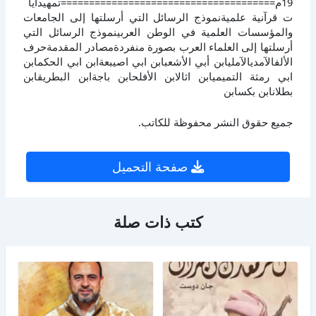
19م======================================تمهيدآيا
ت قرآنية علميةنموذج الرسائل التي أرسلتها إلى الجامعات
والمؤسسات العلمية في الوطن العربينموذج الرسائل التي
أرسلتها إلى العلماء العرب بصورة منفردةمصادر المقدمةحرف
الألفالآمديالآمليابن أبي الأشعبابن ابي اصيبعةابن ابي الحكمابن
ابي رمثة التميميابن اثالابن الأفلحابن باجةابن البطريقابن
بطلانابن بكسابن
جميع حقوق النشر محفوظة للكاتب.
صفحة التحميل
كتب ذات صلة