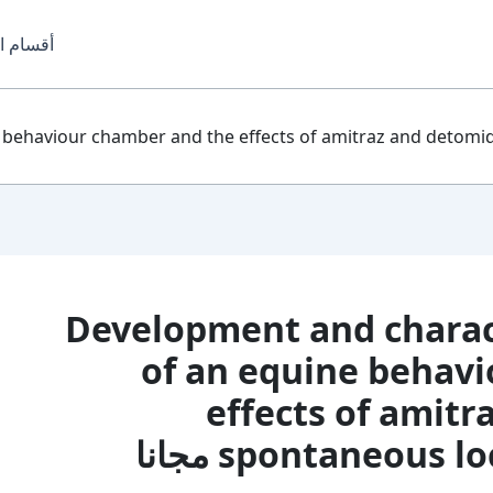
أقسام ا
aviour chamber and the effects of amitraz and detomidine on s
Development and characterizati
of an equine behav
effects of amit
spontaneous مجانا