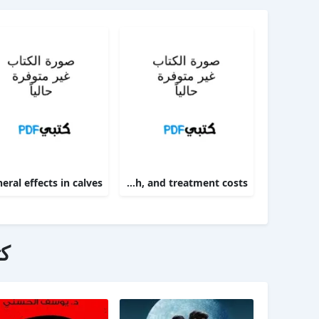
Targeting therapy to minimize antimicrobial use in preweaned calves effects on health, growth, and treatment costs
ك