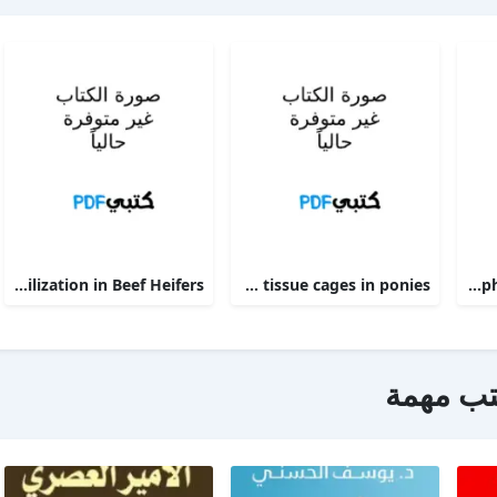
Phosphorus Deficiency Metabolism and Food Utilization in Beef Heifers
Clinical efficacy of intravenous administration of marbofloxacin in a Staphylococcus aureus infection in tissue cages in ponies
The alpha 2-adrenoceptor agonists xylazine and guanfacine exert different central nervous system, but comparable peripheral effects in calves
تب مهمة