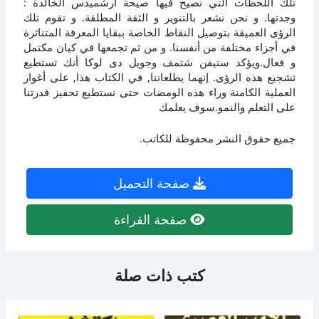
تلك اللحظات التي نصيح فيها صيحة أرشميدس الخالدة :
وجدتها. و نحن نشعر بالتنوير و الثقة المطلقة. و تقوم تلك
الرؤى العميقة بتوصيل النقاط الخاصة ببقايا المعرفة المتناثرة
في أجزاء مختلفة من أنفسنا. و من ثم تجمعها في كيان مكتمل
و فعال.ويؤكد ستيفن شتمف وجويل دى لوكا أنك تستطيع
تشجيع هذه الرؤى. إنهما يطلعاننا, في الكتاب هذا, على أغوار
العملية الكامنة وراء هذه الومضات حتى نستطيع تحفيز قدرتنا
على التعلم والنمو.سوف يعلمك
جميع حقوق النشر محفوظة للكاتب.
صفحة التحميل
صفحة القراءة
كتب ذات صلة