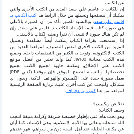
عن الكاتب:
إن للكاتب د. قاسم علي سعد العديد من الكتب الأخرى والتي
يمكنك أن تتصفحها وتحملها من خلال الرابط هذا
كتب الكاتب د.
قاسم علي سعد
, وبالنسبة للصور تأكد من أن الصورة بالأعلى
هي صورة كتاب قيمة الإسناد للكاتب د. قاسم علي سعد, وإن
لم تكن هناك صورة لا تنسى أن تقرأ وصف الكتاب بالأسفل.
إذا إستمتعت بقراءة الكتاب يمكنك أيضاً مشاهدة وتحميل
المزيد من الكتب الأخرى لنفس التصنيف, لموقعنا العديد من
الكتب الإلكترونية, وتوجد به الكثير من التصنيفات داخله, وجميع
هذه الكتب مجانية 100%, كما وأننا نعتبر من أفضل مواقع
الكتب على الإطلاق, ومكتبة حاوية لجميع الكتب بجميع
تخصصاتها, وبالنسبة لتصفح الموقع, فإن موقعنا (كتبي PDF)
يعمل بصورة جيدة على الكمبيوتر والهواتف الذكية, وبدون أي
مشاكل, وللبحث عن كتب أخرى عليك بزيارة الصفحة الرئيسية
لموقعنا من هنا
كتبي بي دي إف
.
نقلا عن ويكيبيديا:
وصف الكتاب:
وهو بحث هام عنى بإظهار خصيصة شريفة وكرامة منيفة انتجب
الله سبحانه وتعالى بها الأمة الإسلامية، وهي الإسناد، كما أبان
عن مكانته الجليلة عند أهل السنة دون من سواهم، فهو عندهم