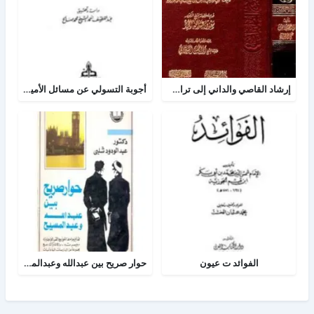
إرشاد القاصي والداني إلى تراجم شيوخ الطبراني
أجوبة التسولي عن مسائل الأمير عبد القادر في الجهاد
الفوائد ت عيون
حوار صريح بين عبدالله وعبدالمسيح