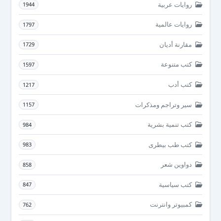
روايات عربية
1944
روايات عالمية
1797
مقارنة أديان
1729
كتب متنوعة
1597
كتب أدب
1217
سير وتراجم ومذكرات
1157
كتب تنمية بشرية
984
كتب طب بيطرى
983
دواوين شعر
858
كتب سياسية
847
كمبيوتر وانترنت
762