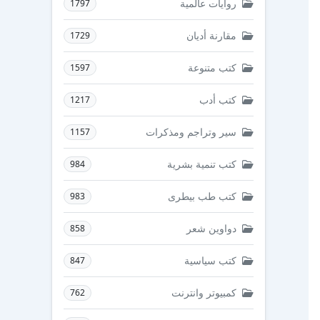
روايات عالمية
1797
مقارنة أديان
1729
كتب متنوعة
1597
كتب أدب
1217
سير وتراجم ومذكرات
1157
كتب تنمية بشرية
984
كتب طب بيطرى
983
دواوين شعر
858
كتب سياسية
847
كمبيوتر وانترنت
762