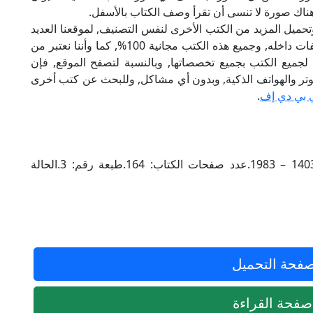
ناك صورة لا تنسى أن تقرأ وصف الكتاب بالأسفل.
تحميل المزيد من الكتب الأخرى لنفس التصنيف, لموقعنا العديد
من الكتب الإلكترونية, وتوجد به الكثير من التصنيفات داخله, وجميع هذه الكتب مجانية 100%, كما وأننا نعتبر من
لجميع الكتب بجميع تخصصاتها, وبالنسبة لتصفح الموقع, فإن
 على الكمبيوتر والهواتف الذكية, وبدون أي مشاكل, وللبحث عن كتب أخرى
 بي دي إف
.
مجلدات بعدد: 1.السنة التي نشر فيها الكتاب: 1403 – 1983.عدد صفحات الكتاب: 164.طبعة رقم: 3.الحالة
فحة التحميل
فحة القراءة