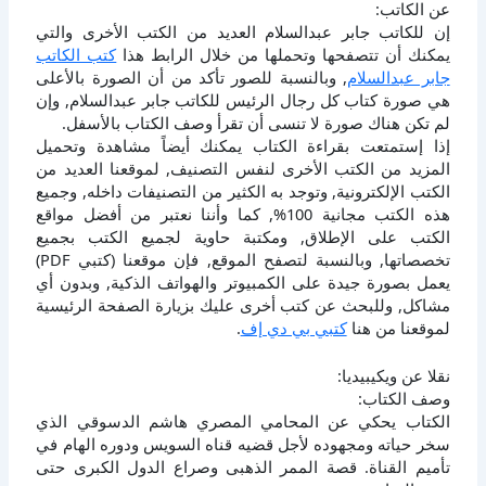
عن الكاتب:
إن للكاتب جابر عبدالسلام العديد من الكتب الأخرى والتي
يمكنك أن تتصفحها وتحملها من خلال الرابط هذا
كتب الكاتب
جابر عبدالسلام
, وبالنسبة للصور تأكد من أن الصورة بالأعلى
هي صورة كتاب كل رجال الرئيس للكاتب جابر عبدالسلام, وإن
لم تكن هناك صورة لا تنسى أن تقرأ وصف الكتاب بالأسفل.
إذا إستمتعت بقراءة الكتاب يمكنك أيضاً مشاهدة وتحميل
المزيد من الكتب الأخرى لنفس التصنيف, لموقعنا العديد من
الكتب الإلكترونية, وتوجد به الكثير من التصنيفات داخله, وجميع
هذه الكتب مجانية 100%, كما وأننا نعتبر من أفضل مواقع
الكتب على الإطلاق, ومكتبة حاوية لجميع الكتب بجميع
تخصصاتها, وبالنسبة لتصفح الموقع, فإن موقعنا (كتبي PDF)
يعمل بصورة جيدة على الكمبيوتر والهواتف الذكية, وبدون أي
مشاكل, وللبحث عن كتب أخرى عليك بزيارة الصفحة الرئيسية
لموقعنا من هنا
كتبي بي دي إف
.
نقلا عن ويكيبيديا:
وصف الكتاب:
الكتاب يحكي عن المحامي المصري هاشم الدسوقي الذي
سخر حياته ومجهوده لأجل قضيه قناه السويس ودوره الهام في
تأميم القناة. قصة الممر الذهبى وصراع الدول الكبرى حتى