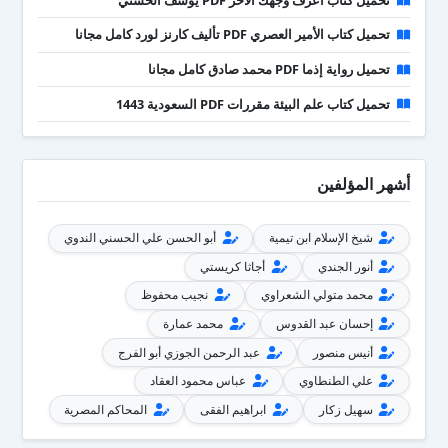
تحميل كتاب الأمير العصري PDF تأليف كارنز لورد كامل مجانا
تحميل رواية إذما PDF محمد صادق كامل مجانا
تحميل كتاب علم البيئة مقررات PDF السعودية 1443
أشهر المؤلفين
شيخ الإسلام ابن تيمية
أبو الحسن علي الحسني الندوي
أنور الجندي
أجاثا كريستي
محمد متولي الشعراوي
نجيب محفوظ
إحسان عبد القدوس
محمد عمارة
أنيس منصور
عبد الرحمن الجوزي أبو الفرج
علي الطنطاوي
عباس محمود العقاد
سهيل زكار
ابراهيم الفقى
المحاكم المصرية