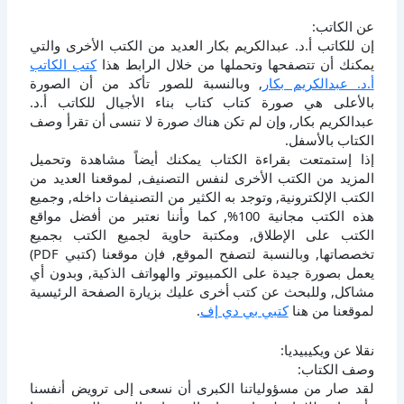
عن الكاتب:
إن للكاتب أ.د. عبدالكريم بكار العديد من الكتب الأخرى والتي
يمكنك أن تتصفحها وتحملها من خلال الرابط هذا
كتب الكاتب
أ.د. عبدالكريم بكار
, وبالنسبة للصور تأكد من أن الصورة
بالأعلى هي صورة كتاب كتاب بناء الأجيال للكاتب أ.د.
عبدالكريم بكار, وإن لم تكن هناك صورة لا تنسى أن تقرأ وصف
الكتاب بالأسفل.
إذا إستمتعت بقراءة الكتاب يمكنك أيضاً مشاهدة وتحميل
المزيد من الكتب الأخرى لنفس التصنيف, لموقعنا العديد من
الكتب الإلكترونية, وتوجد به الكثير من التصنيفات داخله, وجميع
هذه الكتب مجانية 100%, كما وأننا نعتبر من أفضل مواقع
الكتب على الإطلاق, ومكتبة حاوية لجميع الكتب بجميع
تخصصاتها, وبالنسبة لتصفح الموقع, فإن موقعنا (كتبي PDF)
يعمل بصورة جيدة على الكمبيوتر والهواتف الذكية, وبدون أي
مشاكل, وللبحث عن كتب أخرى عليك بزيارة الصفحة الرئيسية
لموقعنا من هنا
كتبي بي دي إف
.
نقلا عن ويكيبيديا:
وصف الكتاب:
لقد صار من مسؤولياتنا الكبرى أن نسعى إلى ترويض أنفسنا