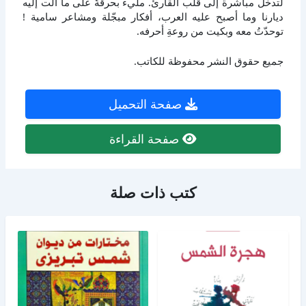
لتدخل مباشرة إلى قلب القارئ. مليء بحرقةٌ على ما آلت إليه
ديارنا وما أصبح عليه العرب، أفكار مبجّلة ومشاعر سامية !
توحدّتُ معه وبكيت من روعةِ أحرفه.
جميع حقوق النشر محفوظة للكاتب.
صفحة التحميل
صفحة القراءة
كتب ذات صلة