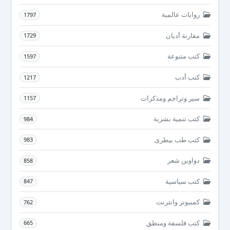
روايات عالمية
1797
مقارنة أديان
1729
كتب متنوعة
1597
كتب أدب
1217
سير وتراجم ومذكرات
1157
كتب تنمية بشرية
984
كتب طب بيطرى
983
دواوين شعر
858
كتب سياسية
847
كمبيوتر وانترنت
762
كتب فلسفة ومنطق
665