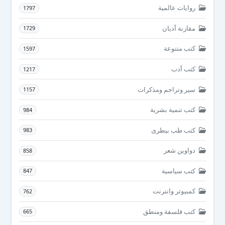
روايات عالمية
1797
مقارنة أديان
1729
كتب متنوعة
1597
كتب أدب
1217
سير وتراجم ومذكرات
1157
كتب تنمية بشرية
984
كتب طب بيطرى
983
دواوين شعر
858
كتب سياسية
847
كمبيوتر وانترنت
762
كتب فلسفة ومنطق
665