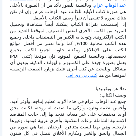
عبد الوهاب عزام
, وبالنسبة للصور تأكد من أن الصورة بالأعلى
هي صورة كتاب الأوابد للكاتب عبد الوهاب عزام, وإن لم تكن
هناك صورة لا تنسى أن تقرأ وصف الكتاب بالأسفل.
إذا إستمتعت بقراءة الكتاب يمكنك أيضاً مشاهدة وتحميل
المزيد من الكتب الأخرى لنفس التصنيف, لموقعنا العديد من
الكتب الإلكترونية, وتوجد به الكثير من التصنيفات داخله, وجميع
هذه الكتب مجانية 100%, كما وأننا نعتبر من أفضل مواقع
الكتب على الإطلاق, ومكتبة حاوية لجميع الكتب بجميع
تخصصاتها, وبالنسبة لتصفح الموقع, فإن موقعنا (كتبي PDF)
يعمل بصورة جيدة على الكمبيوتر والهواتف الذكية, وبدون أي
مشاكل, وللبحث عن كتب أخرى عليك بزيارة الصفحة الرئيسية
لموقعنا من هنا
كتبي بي دي إف
.
نقلا عن ويكيبيديا:
وصف الكتاب:
جمع عبد الوهاب عزام في هذه الأوابد عظيم إنتاجه، وأوفر أدبه،
وأحسن نظمه ونثره، وأزكى ما صفت له روحه، فكانت بحق
أوابد مجتمعات على غير ميعاد، فتجد بها إلى جانب المقاصد
الإنسانية الشاملة نزعات إسلامية، وأخرى عربية قومية، وغيرها
تاريخية. وهي بهذا ليست متنافرة الوجدان، إنما هي صورة من
الجمال والحق والخير ومكارم الأخلاق تتمثل في كل شئون