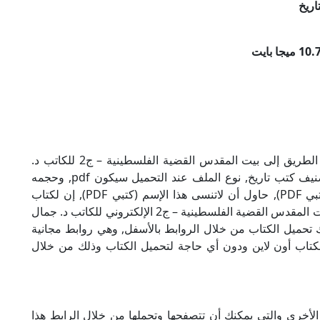
اريخ
تحميل كتاب أخطاء يجب أن تصحح في التاريخ – الطريق إلى بيت المقدس القضية الفلسطينية – ج2 للكاتب د.
جمال عبد الهادي بصيغة PDF, وهو من ضمن تصنيف كتب تاريخ, نوع الملف عند التحميل سيكون pdf, وحجمه
10.72 ميجا بايت, الملف متواجد على موقعنا (كتبي PDF), حاول أن لاتنسى هذا الإسم (كتبي PDF), إن لكتاب
أخطاء يجب أن تصحح في التاريخ – الطريق إلى بيت المقدس القضية الفلسطينية – ج2 الإلكتروني للكاتب د. جمال
ك تحميل الكتاب من خلال الروابط بالأسفل, وهي روابط مجانية
ة الكتاب أون لاين ودون أي حاجة لتحميل الكتاب وذلك من خلال
الأخرى والتي يمكنك أن تتصفحها وتحملها من خلال الرابط هذا