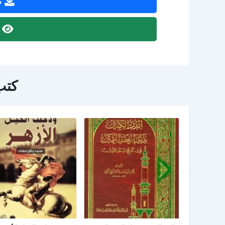
ص
ص
كتب