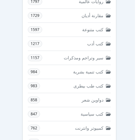
روايات عالمية
1797
مقارنة أديان
1729
كتب متنوعة
1597
كتب أدب
1217
سير وتراجم ومذكرات
1157
كتب تنمية بشرية
984
كتب طب بيطرى
983
دواوين شعر
858
كتب سياسية
847
كمبيوتر وانترنت
762