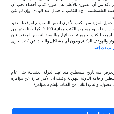
ور تأكد من أن الصورة بالأعلى هي صورة كتاب أخطاء يجب أن
تصحح في التاريخ – الطريق إلى بيت المقدس القضية الفلسطينية – ج2 للكاتب د. جمال عبد الهادي, وإن لم تكن
.
تحميل المزيد من الكتب الأخرى لنفس التصنيف, لموقعنا العديد
من الكتب الإلكترونية, وتوجد به الكثير من التصنيفات داخله, وجميع هذه الكتب مجانية 100%, كما وأننا نعتبر من
لجميع الكتب بجميع تخصصاتها, وبالنسبة لتصفح الموقع, فإن
 على الكمبيوتر والهواتف الذكية, وبدون أي مشاكل, وللبحث عن كتب أخرى
 بي دي إف
.
ويعرض فيه تاريخ فلسطين منذ عهد الدولة العثمانية حتى عام
فلسطين وإقامة الدولة اليهودية وكيف أن الأمر عبارة عن مؤامرة