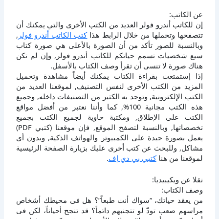
عن الكاتب:
إن للكاتب أندرو فولر العديد من الكتب الأخرى والتي يمكنك أن
تتصفحها وتحملها من خلال الرابط هذا
كتب الكاتب أندرو فولر
,
وبالنسبة للصور تأكد من أن الصورة بالأعلى هي صورة كتاب
سبع شخصيات تسمم حياتكم للكاتب أندرو فولر, وإن لم تكن
هناك صورة لا تنسى أن تقرأ وصف الكتاب بالأسفل.
إذا إستمتعت بقراءة الكتاب يمكنك أيضاً مشاهدة وتحميل
المزيد من الكتب الأخرى لنفس التصنيف, لموقعنا العديد من
الكتب الإلكترونية, وتوجد به الكثير من التصنيفات داخله, وجميع
هذه الكتب مجانية 100%, كما وأننا نعتبر من أفضل مواقع
الكتب على الإطلاق, ومكتبة حاوية لجميع الكتب بجميع
تخصصاتها, وبالنسبة لتصفح الموقع, فإن موقعنا (كتبي PDF)
يعمل بصورة جيدة على الكمبيوتر والهواتف الذكية, وبدون أي
مشاكل, وللبحث عن كتب أخرى عليك بزيارة الصفحة الرئيسية
لموقعنا من هنا
كتبي بي دي إف
.
نقلا عن ويكيبيديا:
وصف الكتاب:
من يعقد حياتك، “سواك أنت طبعاً”؟ هل فى محيطك أشخاص
مراسهم صعب تودّ لو تتجنبهم دائماً؟ قد تنجح أحياناً، لكن فى