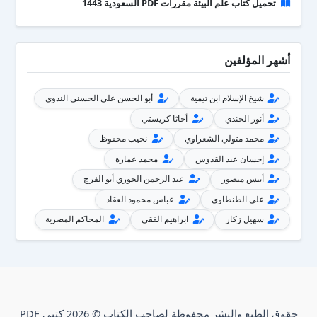
تحميل كتاب علم البيئة مقررات PDF السعودية 1443
أشهر المؤلفين
شيخ الإسلام ابن تيمية
أبو الحسن علي الحسني الندوي
أنور الجندي
أجاثا كريستي
محمد متولي الشعراوي
نجيب محفوظ
إحسان عبد القدوس
محمد عمارة
أنيس منصور
عبد الرحمن الجوزي أبو الفرج
علي الطنطاوي
عباس محمود العقاد
سهيل زكار
ابراهيم الفقى
المحاكم المصرية
حقوق الطبع والنشر محفوظة لصاحب الكتاب © 2026 كتبي PDF