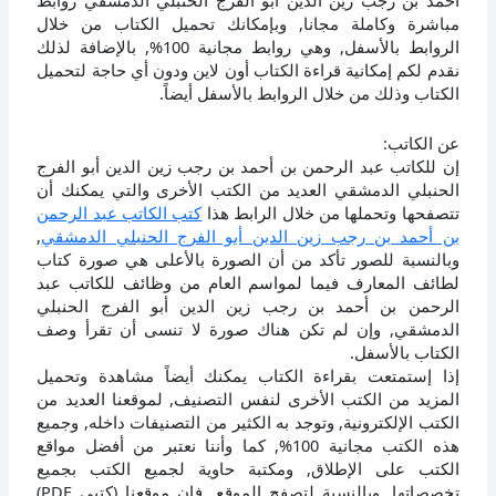
أحمد بن رجب زين الدين أبو الفرج الحنبلي الدمشقي روابط
مباشرة وكاملة مجانا, وبإمكانك تحميل الكتاب من خلال
الروابط بالأسفل, وهي روابط مجانية 100%, بالإضافة لذلك
نقدم لكم إمكانية قراءة الكتاب أون لاين ودون أي حاجة لتحميل
الكتاب وذلك من خلال الروابط بالأسفل أيضاً.
عن الكاتب:
إن للكاتب عبد الرحمن بن أحمد بن رجب زين الدين أبو الفرج
الحنبلي الدمشقي العديد من الكتب الأخرى والتي يمكنك أن
تتصفحها وتحملها من خلال الرابط هذا
كتب الكاتب عبد الرحمن
بن أحمد بن رجب زين الدين أبو الفرج الحنبلي الدمشقي
,
وبالنسبة للصور تأكد من أن الصورة بالأعلى هي صورة كتاب
لطائف المعارف فيما لمواسم العام من وظائف للكاتب عبد
الرحمن بن أحمد بن رجب زين الدين أبو الفرج الحنبلي
الدمشقي, وإن لم تكن هناك صورة لا تنسى أن تقرأ وصف
الكتاب بالأسفل.
إذا إستمتعت بقراءة الكتاب يمكنك أيضاً مشاهدة وتحميل
المزيد من الكتب الأخرى لنفس التصنيف, لموقعنا العديد من
الكتب الإلكترونية, وتوجد به الكثير من التصنيفات داخله, وجميع
هذه الكتب مجانية 100%, كما وأننا نعتبر من أفضل مواقع
الكتب على الإطلاق, ومكتبة حاوية لجميع الكتب بجميع
تخصصاتها, وبالنسبة لتصفح الموقع, فإن موقعنا (كتبي PDF)