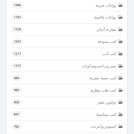
روايات عربية
1946
روايات عالمية
1797
مقارنة أديان
1729
كتب متنوعة
1597
كتب أدب
1217
سير وتراجم ومذكرات
1157
كتب تنمية بشرية
984
كتب طب بيطرى
983
دواوين شعر
859
كتب سياسية
847
كمبيوتر وانترنت
762