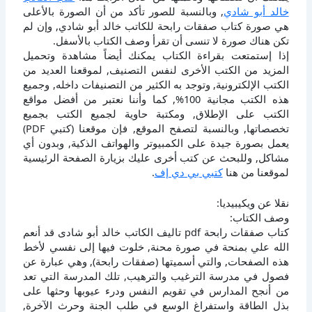
خالد أبو شادي
, وبالنسبة للصور تأكد من أن الصورة بالأعلى
هي صورة كتاب صفقات رابحة للكاتب خالد أبو شادي, وإن لم
تكن هناك صورة لا تنسى أن تقرأ وصف الكتاب بالأسفل.
إذا إستمتعت بقراءة الكتاب يمكنك أيضاً مشاهدة وتحميل
المزيد من الكتب الأخرى لنفس التصنيف, لموقعنا العديد من
الكتب الإلكترونية, وتوجد به الكثير من التصنيفات داخله, وجميع
هذه الكتب مجانية 100%, كما وأننا نعتبر من أفضل مواقع
الكتب على الإطلاق, ومكتبة حاوية لجميع الكتب بجميع
تخصصاتها, وبالنسبة لتصفح الموقع, فإن موقعنا (كتبي PDF)
يعمل بصورة جيدة على الكمبيوتر والهواتف الذكية, وبدون أي
مشاكل, وللبحث عن كتب أخرى عليك بزيارة الصفحة الرئيسية
لموقعنا من هنا
كتبي بي دي إف
.
نقلا عن ويكيبيديا:
وصف الكتاب:
كتاب صفقات رابحة pdf تاليف الكاتب خالد أبو شادى قد أنعم
الله علي بمنحة في صورة محنة, خلوت فيها إلى نفسي لأخط
هذه الصفحات, والتي أسميتها (صفقات رابحة), وهي عبارة عن
فصول في مدرسة الترغيب والترهيب, تلك المدرسة التي تعد
من أنجح المدارس في تقويم النفس ودرء عيوبها وحثها على
بذل الطاقة واستفراغ الوسع في طلب الجنة وحرث الآخرة,