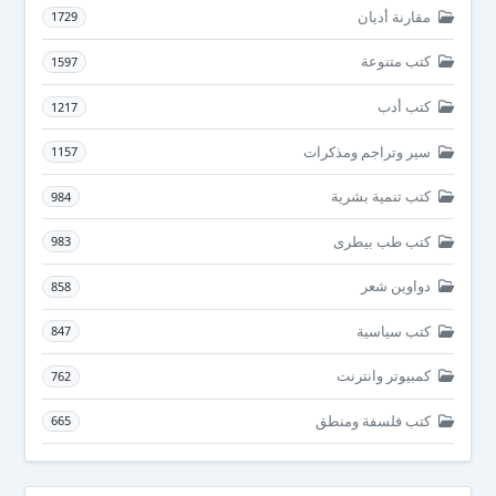
مقارنة أديان
1729
كتب متنوعة
1597
كتب أدب
1217
سير وتراجم ومذكرات
1157
كتب تنمية بشرية
984
كتب طب بيطرى
983
دواوين شعر
858
كتب سياسية
847
كمبيوتر وانترنت
762
كتب فلسفة ومنطق
665