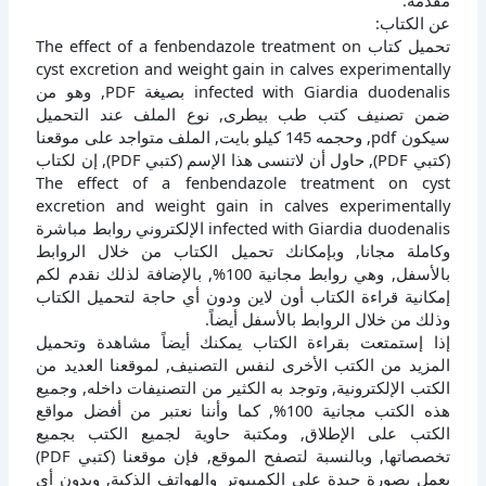
مقدمة:
عن الكتاب:
تحميل كتاب The effect of a fenbendazole treatment on
cyst excretion and weight gain in calves experimentally
infected with Giardia duodenalis بصيغة PDF, وهو من
ضمن تصنيف كتب طب بيطرى, نوع الملف عند التحميل
سيكون pdf, وحجمه 145 كيلو بايت, الملف متواجد على موقعنا
(كتبي PDF), حاول أن لاتنسى هذا الإسم (كتبي PDF), إن لكتاب
The effect of a fenbendazole treatment on cyst
excretion and weight gain in calves experimentally
infected with Giardia duodenalis الإلكتروني روابط مباشرة
وكاملة مجانا, وبإمكانك تحميل الكتاب من خلال الروابط
بالأسفل, وهي روابط مجانية 100%, بالإضافة لذلك نقدم لكم
إمكانية قراءة الكتاب أون لاين ودون أي حاجة لتحميل الكتاب
وذلك من خلال الروابط بالأسفل أيضاً.
إذا إستمتعت بقراءة الكتاب يمكنك أيضاً مشاهدة وتحميل
المزيد من الكتب الأخرى لنفس التصنيف, لموقعنا العديد من
الكتب الإلكترونية, وتوجد به الكثير من التصنيفات داخله, وجميع
هذه الكتب مجانية 100%, كما وأننا نعتبر من أفضل مواقع
الكتب على الإطلاق, ومكتبة حاوية لجميع الكتب بجميع
تخصصاتها, وبالنسبة لتصفح الموقع, فإن موقعنا (كتبي PDF)
يعمل بصورة جيدة على الكمبيوتر والهواتف الذكية, وبدون أي