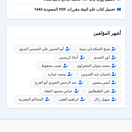
تحميل كتاب علم البيئة مقررات PDF السعودية 1443
أشهر المؤلفين
شيخ الإسلام ابن تيمية
أبو الحسن علي الحسني الندوي
أنور الجندي
أجاثا كريستي
محمد متولي الشعراوي
نجيب محفوظ
إحسان عبد القدوس
محمد عمارة
أنيس منصور
عبد الرحمن الجوزي أبو الفرج
علي الطنطاوي
عباس محمود العقاد
سهيل زكار
ابراهيم الفقى
المحاكم المصرية