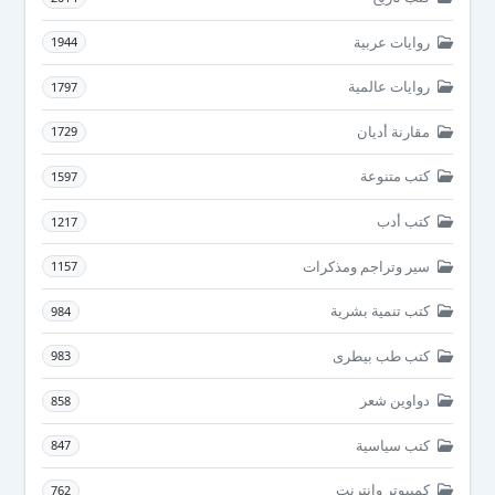
روايات عربية
1944
روايات عالمية
1797
مقارنة أديان
1729
كتب متنوعة
1597
كتب أدب
1217
سير وتراجم ومذكرات
1157
كتب تنمية بشرية
984
كتب طب بيطرى
983
دواوين شعر
858
كتب سياسية
847
كمبيوتر وانترنت
762