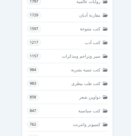
روايات عالمية
1797
مقارنة أديان
1729
كتب متنوعة
1597
كتب أدب
1217
سير وتراجم ومذكرات
1157
كتب تنمية بشرية
984
كتب طب بيطرى
983
دواوين شعر
858
كتب سياسية
847
كمبيوتر وانترنت
762