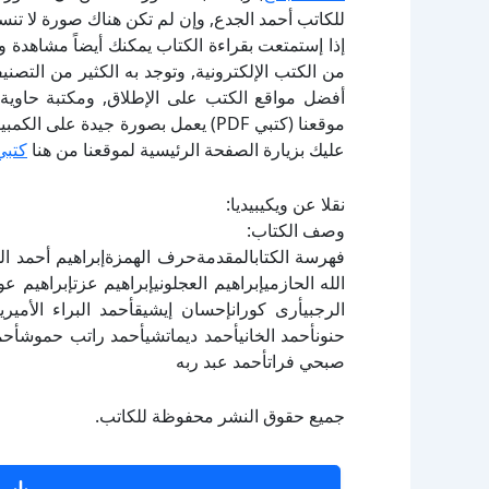
للكاتب أحمد الجدع, وإن لم تكن هناك صورة لا تن
إذا إستمتعت بقراءة الكتاب يمكنك أيضاً مشاهدة و
أفضل مواقع الكتب على الإطلاق, ومكتبة حاوية 
موقعنا (كتبي PDF) يعمل بصورة جيدة
عليك بزيارة الصفحة الرئيسية لموقعنا من هنا
كتبي
نقلا عن ويكيبيديا:
وصف الكتاب:
فهرسة الكتابالمقدمةحرف الهمزةإبراهيم أحمد الس
الله الحازميإبراهيم العجلونيإبراهيم عزتإبراهيم 
الرجبيأرى كورانإحسان إيشيقأحمد البراء الأمير
حنونأحمد الخانيأحمد ديماتشيأحمد راتب حموشأحم
صبحي فراتأحمد عبد ربه
جميع حقوق النشر محفوظة للكاتب.