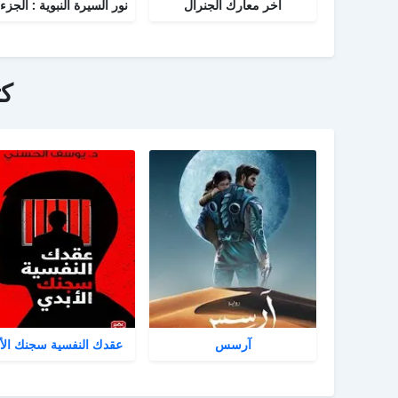
آخر معارك الجنرال
ك
آرسس
عقدك النفسية سجنك الأ