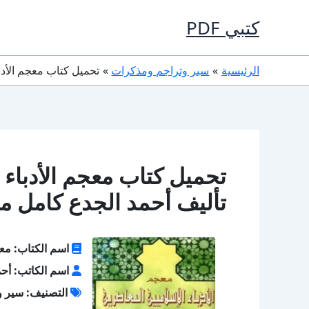
خطي
كتبي PDF
لى
لمحتوى
الرئيسية
سير وتراجم ومذكرات
تحميل كتاب معجم الأدباء الإسلاميين ا
تأليف أحمد الجدع كامل مج
اسم الكتاب: معج
اسم الكاتب: أحم
التصنيف: سير و