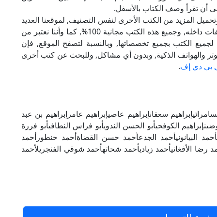
سى أن تقرأ وصف الكتاب بالأسفل.
تحميل المزيد من الكتب الأخرى لنفس التصنيف, لموقعنا العديد
من الكتب الإلكترونية, وتوجد به الكثير من التصنيفات داخله, وجميع هذه الكتب مجانية 100%, كما وأننا نعتبر من
لجميع الكتب بجميع تخصصاتها, وبالنسبة لتصفح الموقع, فإن
 على الكمبيوتر والهواتف الذكية, وبدون أي مشاكل, وللبحث عن كتب أخرى
 بي دي إف
.
امرائيإبراهيم سعفانإبراهيم عاصيإبراهيم عامرإبراهيم بن عبد
عوضينإبراهيم الكوفحيأبو الحسن الندويأبو فراس النطافيأبو فررة
يأحمد البيانونيأحمد الجدعأحمد حسن القضاةأحمد حنطورأحمد
د رضا الأفغانيأحمد زياديأحمد شحاتهأحمد شوقي الفنجريلأحمد