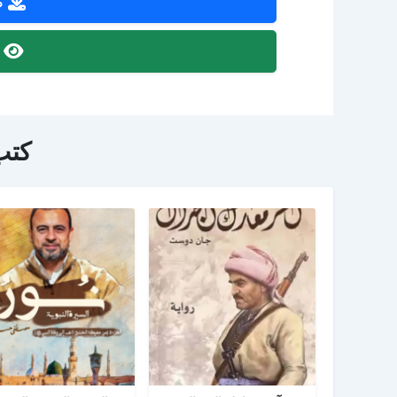
ص
ص
كتب