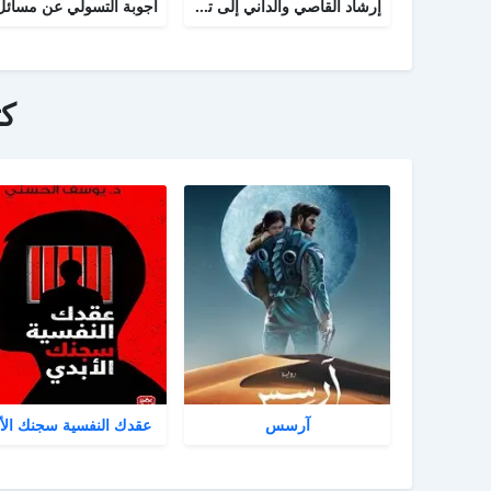
إرشاد القاصي والداني إلى تراجم شيوخ الطبراني
ك
آرسس
عقدك النفسية سجنك الأ