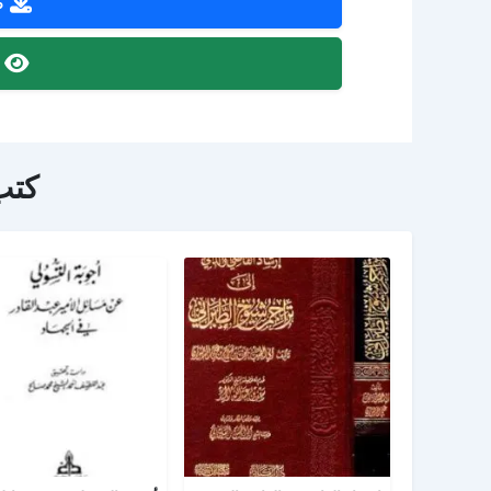
ص
ص
كتب