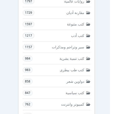
روايات عالمية
1797
مقارنة أديان
1729
كتب متنوعة
1597
كتب أدب
1217
سير وتراجم ومذكرات
1157
كتب تنمية بشرية
984
كتب طب بيطرى
983
دواوين شعر
858
كتب سياسية
847
كمبيوتر وانترنت
762