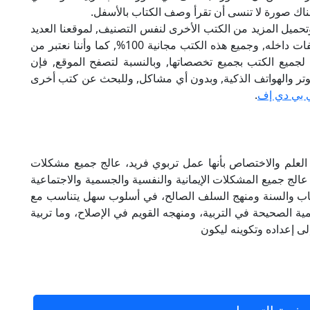
هناك صورة لا تنسى أن تقرأ وصف الكتاب بالأسفل.
تحميل المزيد من الكتب الأخرى لنفس التصنيف, لموقعنا العديد
من الكتب الإلكترونية, وتوجد به الكثير من التصنيفات داخله, وجميع هذه الكتب مجانية 100%, كما وأننا نعتبر من
لجميع الكتب بجميع تخصصاتها, وبالنسبة لتصفح الموقع, فإن
 على الكمبيوتر والهواتف الذكية, وبدون أي مشاكل, وللبحث عن كتب أخرى
 بي دي إف
.
العلم والاختصاص بأنها عمل تربوي فريد، عالج جميع مشكلات
ا عالج جميع المشكلات الإيمانية والنفسية والجسمية والاجتماعية
تاب والسنة ومنهج السلف الصالح، في أسلوب سهل يتناسب مع
ية الصحيحة في التربية، ومنهجه القويم في الإصلاح، وما تربية
إلى إعداده وتكوينه ليكون