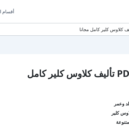
أقسام ا
تحميل كتاب خالد وعمر PDF تأليف كلاوس كلير كامل
لد وعمر
اوس كلير
تنوعة