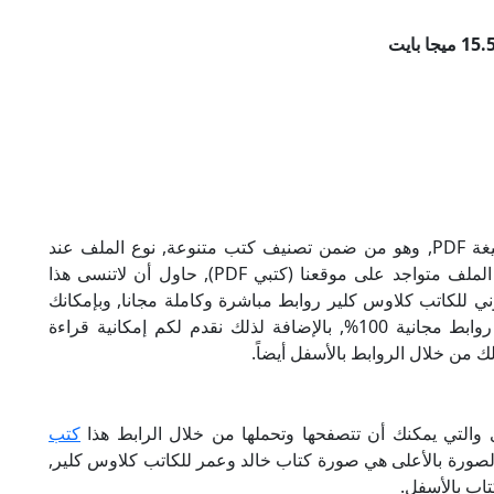
تحميل كتاب خالد وعمر للكاتب كلاوس كلير بصيغة PDF, وهو من ضمن تصنيف كتب متنوعة, نوع الملف عند
التحميل سيكون pdf, وحجمه 15.58 ميجا بايت, الملف متواجد على موقعنا (كتبي PDF), حاول أن لاتنسى هذا
مر الإلكتروني للكاتب كلاوس كلير روابط مباشرة وكاملة مجانا, وبإمكانك
تحميل الكتاب من خلال الروابط بالأسفل, وهي روابط مجانية 100%, بالإضافة لذلك نقدم لكم إمكانية قراءة
ك من خلال الروابط بالأسفل أيضاً.
 والتي يمكنك أن تتصفحها وتحملها من خلال الرابط هذا
كتب
الصورة بالأعلى هي صورة كتاب خالد وعمر للكاتب كلاوس كلير,
اب بالأسفل.