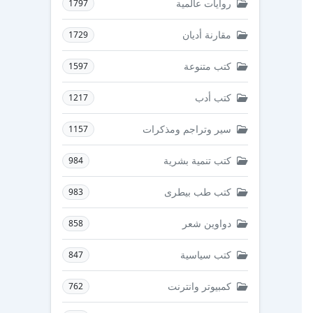
روايات عالمية
1797
مقارنة أديان
1729
كتب متنوعة
1597
كتب أدب
1217
سير وتراجم ومذكرات
1157
كتب تنمية بشرية
984
كتب طب بيطرى
983
دواوين شعر
858
كتب سياسية
847
كمبيوتر وانترنت
762