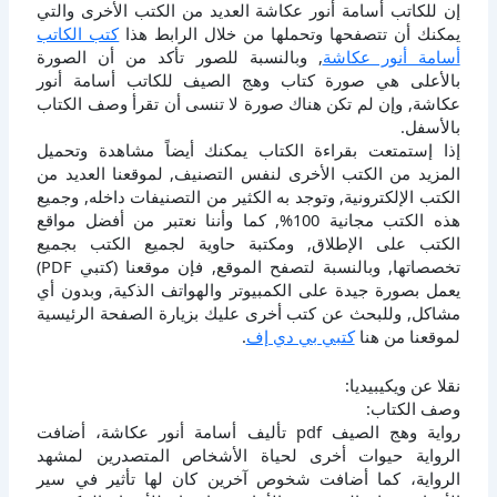
إن للكاتب أسامة أنور عكاشة العديد من الكتب الأخرى والتي
يمكنك أن تتصفحها وتحملها من خلال الرابط هذا
كتب الكاتب
أسامة أنور عكاشة
, وبالنسبة للصور تأكد من أن الصورة
بالأعلى هي صورة كتاب وهج الصيف للكاتب أسامة أنور
عكاشة, وإن لم تكن هناك صورة لا تنسى أن تقرأ وصف الكتاب
بالأسفل.
إذا إستمتعت بقراءة الكتاب يمكنك أيضاً مشاهدة وتحميل
المزيد من الكتب الأخرى لنفس التصنيف, لموقعنا العديد من
الكتب الإلكترونية, وتوجد به الكثير من التصنيفات داخله, وجميع
هذه الكتب مجانية 100%, كما وأننا نعتبر من أفضل مواقع
الكتب على الإطلاق, ومكتبة حاوية لجميع الكتب بجميع
تخصصاتها, وبالنسبة لتصفح الموقع, فإن موقعنا (كتبي PDF)
يعمل بصورة جيدة على الكمبيوتر والهواتف الذكية, وبدون أي
مشاكل, وللبحث عن كتب أخرى عليك بزيارة الصفحة الرئيسية
لموقعنا من هنا
كتبي بي دي إف
.
نقلا عن ويكيبيديا:
وصف الكتاب:
رواية وهج الصيف pdf تأليف أسامة أنور عكاشة، أضافت
الرواية حيوات أخرى لحياة الأشخاص المتصدرين لمشهد
الرواية، كما أضافت شخوص آخرين كان لها تأثير في سير