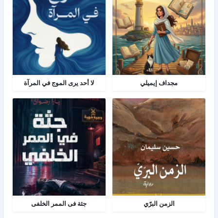
مجداف إيميلي
لا أحد يرى الموج في المرآة
الزمن البرّي
جثة فى الممر الخلفى