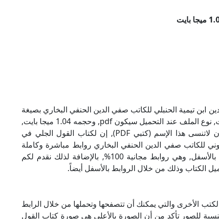
ن ابن تيمية الحنبلي للكاتب صفي الدين الحنفي البخاري بصيغة
PDF, وهو من ضمن تصنيف سير وتراجم ومذكرات, نوع الملف عند التحميل سيكون pdf, وحجمه 1.04 ميجا بايت,
الملف متواجد على موقعنا (كتبي PDF), حاول أن لاتنسى هذا الإسم (كتبي PDF), إن لكتاب القول الجلي في
تروني للكاتب صفي الدين الحنفي البخاري روابط مباشرة وكاملة
مجانا, وبإمكانك تحميل الكتاب من خلال الروابط بالأسفل, وهي روابط مجانية 100%, بالإضافة لذلك نقدم لكم
يل الكتاب وذلك من خلال الروابط بالأسفل أيضاً.
لكتب الأخرى والتي يمكنك أن تتصفحها وتحملها من خلال الرابط
لنسبة للصور تأكد من أن الصورة بالأعلى هي صورة كتاب القول