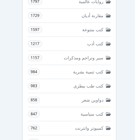
روايات عالمية
1797
مقارنة أديان
1729
كتب متنوعة
1597
كتب أدب
1217
سير وتراجم ومذكرات
1157
كتب تنمية بشرية
984
كتب طب بيطرى
983
دواوين شعر
858
كتب سياسية
847
كمبيوتر وانترنت
762