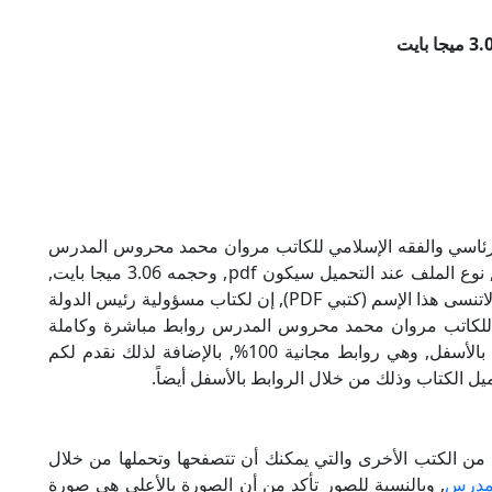
لرئاسي والفقه الإسلامي للكاتب مروان محمد محروس المدرس
بصيغة PDF, وهو من ضمن تصنيف كتب إسلامية, نوع الملف عند التحميل سيكون pdf, وحجمه 3.06 ميجا بايت,
الملف متواجد على موقعنا (كتبي PDF), حاول أن لاتنسى هذا الإسم (كتبي PDF), إن لكتاب مسؤولية رئيس الدولة
ني للكاتب مروان محمد محروس المدرس روابط مباشرة وكاملة
مجانا, وبإمكانك تحميل الكتاب من خلال الروابط بالأسفل, وهي روابط مجانية 100%, بالإضافة لذلك نقدم لكم
يل الكتاب وذلك من خلال الروابط بالأسفل أيضاً.
ن الكتب الأخرى والتي يمكنك أن تتصفحها وتحملها من خلال
لمدرس
, وبالنسبة للصور تأكد من أن الصورة بالأعلى هي صورة