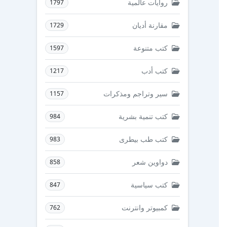
روايات عالمية
1797
مقارنة أديان
1729
كتب متنوعة
1597
كتب أدب
1217
سير وتراجم ومذكرات
1157
كتب تنمية بشرية
984
كتب طب بيطرى
983
دواوين شعر
858
كتب سياسية
847
كمبيوتر وانترنت
762