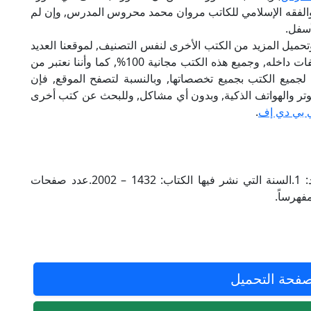
والفقه الإسلامي للكاتب مروان محمد محروس المدرس, وإن لم
أسفل.
تحميل المزيد من الكتب الأخرى لنفس التصنيف, لموقعنا العديد
من الكتب الإلكترونية, وتوجد به الكثير من التصنيفات داخله, وجميع هذه الكتب مجانية 100%, كما وأننا نعتبر من
لجميع الكتب بجميع تخصصاتها, وبالنسبة لتصفح الموقع, فإن
 على الكمبيوتر والهواتف الذكية, وبدون أي مشاكل, وللبحث عن كتب أخرى
 بي دي إف
.
الناشر للكتاب: دار الأعلام – الأردن.مجلدات بعدد: 1.السنة التي نشر فيها الكتاب: 1432 – 2002.عدد صفحات
فحة التحميل