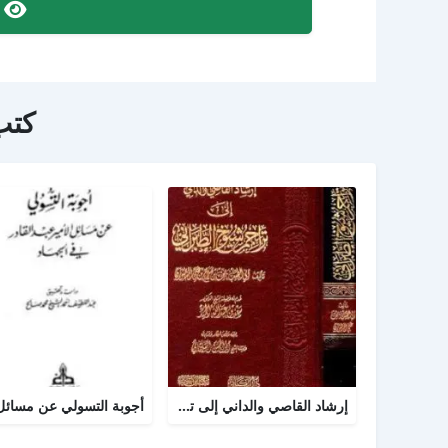
ص
كتب
إرشاد القاصي والداني إلى تراجم شيوخ الطبراني