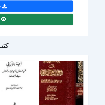
ص
ص
كتب