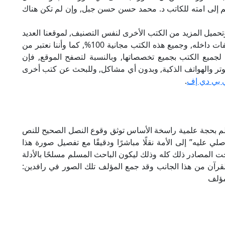
م إلى امته للكاتب د. محمد حسن حسن جبل, وإن لم تكن هناك
تحميل المزيد من الكتب الأخرى لنفس التصنيف, لموقعنا العديد
من الكتب الإلكترونية, وتوجد به الكثير من التصنيفات داخله, وجميع هذه الكتب مجانية 100%, كما وأننا نعتبر من
لجميع الكتب بجميع تخصصاتها, وبالنسبة لتصفح الموقع, فإن
 على الكمبيوتر والهواتف الذكية, وبدون أي مشاكل, وللبحث عن كتب أخرى
 بي دي إف
.
سلم بحجة علمية راسخة الأساس توثق وقوع النصل الصحيح للنص
مَ – “صلي عليه” إلى الأمة نقلًا مباشرًا ودقيقًا مع تفصيل صورة هذا
ت المصادر ذلك كله وذلك ليكون الباحث المسلم مسلحًا بالأدلة
لقرآن من هذا الجانب وقد جمع المؤلف تلك الصور في رافدين:
مؤلف