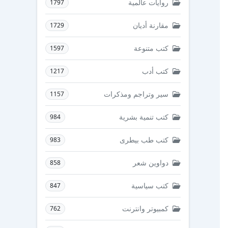
روايات عالمية
1797
مقارنة أديان
1729
كتب متنوعة
1597
كتب أدب
1217
سير وتراجم ومذكرات
1157
كتب تنمية بشرية
984
كتب طب بيطرى
983
دواوين شعر
858
كتب سياسية
847
كمبيوتر وانترنت
762