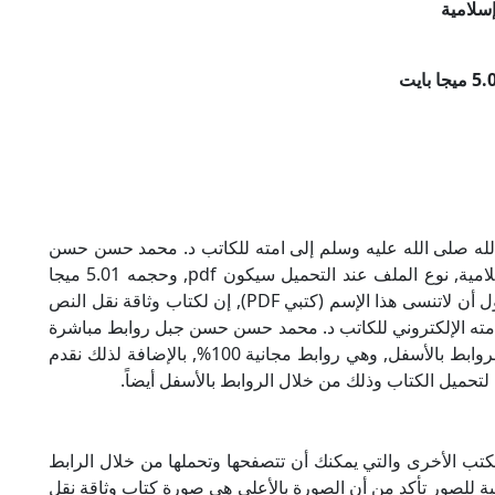
سلامية
لله صلى الله عليه وسلم إلى امته للكاتب د. محمد حسن حسن
جبل بصيغة PDF, وهو من ضمن تصنيف كتب إسلامية, نوع الملف عند التحميل سيكون pdf, وحجمه 5.01 ميجا
بايت, الملف متواجد على موقعنا (كتبي PDF), حاول أن لاتنسى هذا الإسم (كتبي PDF), إن لكتاب وثاقة نقل النص
امته الإلكتروني للكاتب د. محمد حسن حسن جبل روابط مباشرة
وكاملة مجانا, وبإمكانك تحميل الكتاب من خلال الروابط بالأسفل, وهي روابط مجانية 100%, بالإضافة لذلك نقدم
لتحميل الكتاب وذلك من خلال الروابط بالأسفل أيضاً.
ب الأخرى والتي يمكنك أن تتصفحها وتحملها من خلال الرابط
بة للصور تأكد من أن الصورة بالأعلى هي صورة كتاب وثاقة نقل