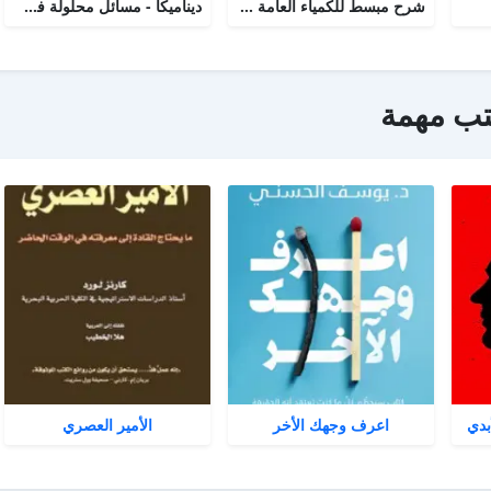
شرح مبسط للكمياء العامة college chemistry
ديناميكا - مسائل محلولة في الحركة الخطية
تب مهمة
بدي
اعرف وجهك الأخر
الأمير العصري