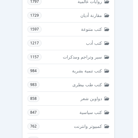
روايات عالمية
1797
مقارنة أديان
1729
كتب متنوعة
1597
كتب أدب
1217
سير وتراجم ومذكرات
1157
كتب تنمية بشرية
984
كتب طب بيطرى
983
دواوين شعر
858
كتب سياسية
847
كمبيوتر وانترنت
762