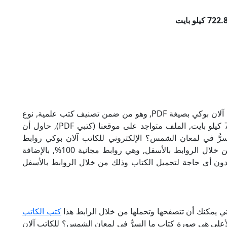
تحميل كتاب ما السرُّ في لمعان الشمس؟ للكاتب آلان بوكي بصيغة PDF, وهو من ضمن تصنيف كتب علمية, نوع
الملف عند التحميل سيكون pdf, وحجمه 722.81 كيلو بايت, الملف متواجد على موقعنا (كتبي PDF), حاول أن
PDF), إن لكتاب ما السرُّ في لمعان الشمس؟ الإلكتروني للكاتب آلان بوكي روابط
مباشرة وكاملة مجانا, وبإمكانك تحميل الكتاب من خلال الروابط بالأسفل, وهي روابط مجانية 100%, بالإضافة
ودون أي حاجة لتحميل الكتاب وذلك من خلال الروابط بالأسفل
تي يمكنك أن تتصفحها وتحملها من خلال الرابط هذا
كتب الكاتب
الأعلى هي صورة كتاب ما السرُّ في لمعان الشمس؟ للكاتب آلان