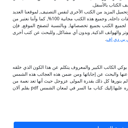
ف الكتاب بالأسفل.
تحميل المزيد من الكتب الأخرى لنفس التصنيف, لموقعنا العديد
من الكتب الإلكترونية, وتوجد به الكثير من التصنيفات داخله, وجميع هذه الكتب مجانية 100%, كما وأننا نعتبر من
لجميع الكتب بجميع تخصصاتها, وبالنسبة لتصفح الموقع, فإن
 على الكمبيوتر والهواتف الذكية, وبدون أي مشاكل, وللبحث عن كتب أخرى
 بي دي إف
.
 لمعان الشمس pdf تأليف آلان بوكي الكاتب الكبير والمعروف يتكلم عن هذا الكون الذي خلقه
ر عنها والبحث عن إجاباتها ومن ضمن هذه العجائب هذه الشمس
عالم بنورها كل ذلك بقدرة المولى عزوجل حيث أنها تعد نعمة من
نعم الله التي لن يكفى الإنسان عمرا طويلا لشكره عليها.إليك كتاب ما السر في لمعان الشمس pdf بقلم آلان