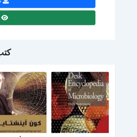
ص
ص
كتب