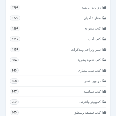
روايات عالمية
1797
مقارنة أديان
1729
كتب متنوعة
1597
كتب أدب
1217
سير وتراجم ومذكرات
1157
كتب تنمية بشرية
984
كتب طب بيطرى
983
دواوين شعر
858
كتب سياسية
847
كمبيوتر وانترنت
762
كتب فلسفة ومنطق
665