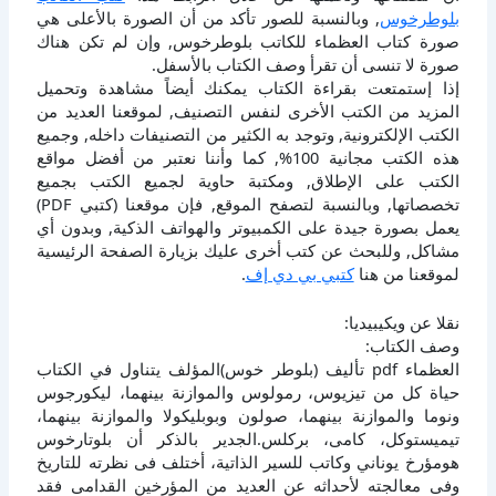
بلوطرخوس
, وبالنسبة للصور تأكد من أن الصورة بالأعلى هي
صورة كتاب العظماء للكاتب بلوطرخوس, وإن لم تكن هناك
صورة لا تنسى أن تقرأ وصف الكتاب بالأسفل.
إذا إستمتعت بقراءة الكتاب يمكنك أيضاً مشاهدة وتحميل
المزيد من الكتب الأخرى لنفس التصنيف, لموقعنا العديد من
الكتب الإلكترونية, وتوجد به الكثير من التصنيفات داخله, وجميع
هذه الكتب مجانية 100%, كما وأننا نعتبر من أفضل مواقع
الكتب على الإطلاق, ومكتبة حاوية لجميع الكتب بجميع
تخصصاتها, وبالنسبة لتصفح الموقع, فإن موقعنا (كتبي PDF)
يعمل بصورة جيدة على الكمبيوتر والهواتف الذكية, وبدون أي
مشاكل, وللبحث عن كتب أخرى عليك بزيارة الصفحة الرئيسية
لموقعنا من هنا
كتبي بي دي إف
.
نقلا عن ويكيبيديا:
وصف الكتاب:
العظماء pdf تأليف (بلوطر خوس)المؤلف يتناول في الكتاب
حياة كل من تيزيوس، رمولوس والموازنة بينهما، ليكورجوس
ونوما والموازنة بينهما، صولون وبوبليكولا والموازنة بينهما،
تيميستوكل، كامى، بركلس.الجدير بالذكر أن بلوتارخوس
هومؤرخ يوناني وكاتب للسير الذاتية، أختلف فى نظرته للتاريخ
وفى معالجته لأحداثه عن العديد من المؤرخين القدامى فقد