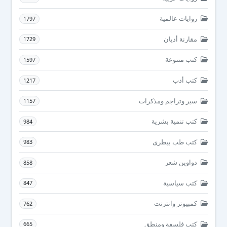
روايات عالمية
1797
مقارنة أديان
1729
كتب متنوعة
1597
كتب أدب
1217
سير وتراجم ومذكرات
1157
كتب تنمية بشرية
984
كتب طب بيطرى
983
دواوين شعر
858
كتب سياسية
847
كمبيوتر وانترنت
762
كتب فلسفة ومنطق
665