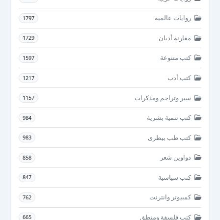
روايات عالمية
1797
مقارنة أديان
1729
كتب متنوعة
1597
كتب أدب
1217
سير وتراجم ومذكرات
1157
كتب تنمية بشرية
984
كتب طب بيطرى
983
دواوين شعر
858
كتب سياسية
847
كمبيوتر وانترنت
762
كتب فلسفة ومنطق
665