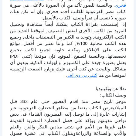
فخري
, وبالنسبة للصور تأكد من أن الصورة بالأعلى هي صورة
كتاب مصر الفرعونية للكاتب أحمد فخري, وإن لم تكن هناك
صورة لا تنسى أن تقرأ وصف الكتاب بالأسفل.
إذا إستمتعت بقراءة الكتاب يمكنك أيضاً مشاهدة وتحميل
المزيد من الكتب الأخرى لنفس التصنيف, لموقعنا العديد من
الكتب الإلكترونية, وتوجد به الكثير من التصنيفات داخله, وجميع
هذه الكتب مجانية 100%, كما وأننا نعتبر من أفضل مواقع
الكتب على الإطلاق, ومكتبة حاوية لجميع الكتب بجميع
تخصصاتها, وبالنسبة لتصفح الموقع, فإن موقعنا (كتبي PDF)
يعمل بصورة جيدة على الكمبيوتر والهواتف الذكية, وبدون أي
مشاكل, وللبحث عن كتب أخرى عليك بزيارة الصفحة الرئيسية
لموقعنا من هنا
كتبي بي دي إف
.
نقلا عن ويكيبيديا:
وصف الكتاب:
موجز تاريخ مصر منذ اقدم العصور حتى عام 332 قبل
الميلاديعرض الكتاب بعضا من مظاهر الحضارة الفرعونية عبر
إشارات عابرة إلى ما توصل إليه المصريون القدماء فى بعض
نواحي مدينتهم ويؤكد على فضل الحضارة المصرية القديمة
على غيرها من الأمم في شتى ميادين الفكر والفن والعلم
والأدب والصناعة والزراعةويتناول الكتاب فى عشرة فصول