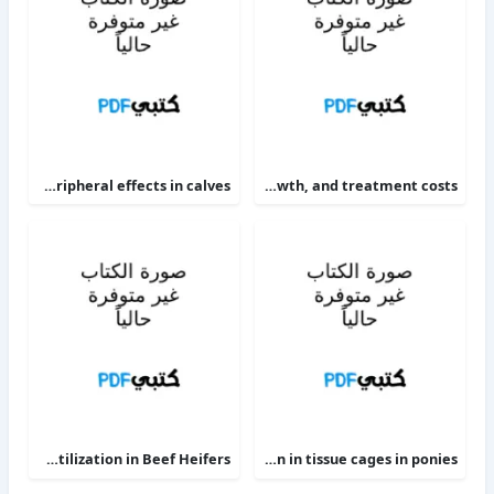
The alpha 2-adrenoceptor agonists xylazine and guanfacine exert different central nervous system, but comparable peripheral effects in calves
Targeting therapy to minimize antimicrobial use in preweaned calves effects on health, growth, and treatment costs
Phosphorus Deficiency Metabolism and Food Utilization in Beef Heifers
Clinical efficacy of intravenous administration of marbofloxacin in a Staphylococcus aureus infection in tissue cages in ponies