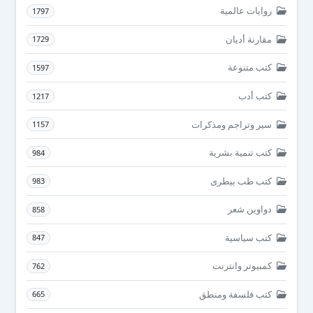
روايات عالمية
1797
مقارنة أديان
1729
كتب متنوعة
1597
كتب أدب
1217
سير وتراجم ومذكرات
1157
كتب تنمية بشرية
984
كتب طب بيطرى
983
دواوين شعر
858
كتب سياسية
847
كمبيوتر وانترنت
762
كتب فلسفة ومنطق
665