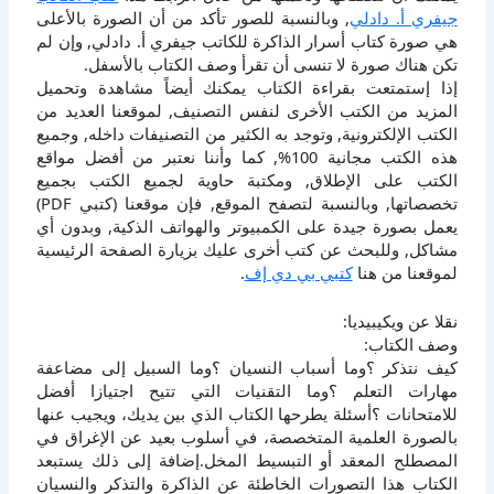
جيفري أ. دادلي
, وبالنسبة للصور تأكد من أن الصورة بالأعلى
هي صورة كتاب أسرار الذاكرة للكاتب جيفري أ. دادلي, وإن لم
تكن هناك صورة لا تنسى أن تقرأ وصف الكتاب بالأسفل.
إذا إستمتعت بقراءة الكتاب يمكنك أيضاً مشاهدة وتحميل
المزيد من الكتب الأخرى لنفس التصنيف, لموقعنا العديد من
الكتب الإلكترونية, وتوجد به الكثير من التصنيفات داخله, وجميع
هذه الكتب مجانية 100%, كما وأننا نعتبر من أفضل مواقع
الكتب على الإطلاق, ومكتبة حاوية لجميع الكتب بجميع
تخصصاتها, وبالنسبة لتصفح الموقع, فإن موقعنا (كتبي PDF)
يعمل بصورة جيدة على الكمبيوتر والهواتف الذكية, وبدون أي
مشاكل, وللبحث عن كتب أخرى عليك بزيارة الصفحة الرئيسية
لموقعنا من هنا
كتبي بي دي إف
.
نقلا عن ويكيبيديا:
وصف الكتاب:
كيف نتذكر ؟وما أسباب النسيان ؟وما السبيل إلى مضاعفة
مهارات التعلم ؟وما التقنيات التي تتيح اجتيازا أفضل
للامتحانات ؟أسئلة يطرحها الكتاب الذي بين يديك، ويجيب عنها
بالصورة العلمية المتخصصة، في أسلوب بعيد عن الإغراق في
المصطلح المعقد أو التبسيط المخل.إضافة إلى ذلك يستبعد
الكتاب هذا التصورات الخاطئة عن الذاكرة والتذكر والنسيان