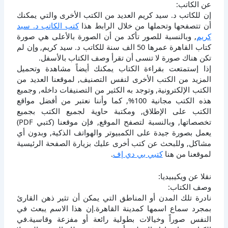
عن الكاتب:
إن للكاتب د. سيد كريم العديد من الكتب الأخرى والتي يمكنك
أن تتصفحها وتحملها من خلال الرابط هذا
كتب الكاتب د. سيد
كريم
, وبالنسبة للصور تأكد من أن الصورة بالأعلى هي صورة
كتاب القاهرة عمرها 50 الف سنة للكاتب د. سيد كريم, وإن لم
تكن هناك صورة لا تنسى أن تقرأ وصف الكتاب بالأسفل.
إذا إستمتعت بقراءة الكتاب يمكنك أيضاً مشاهدة وتحميل
المزيد من الكتب الأخرى لنفس التصنيف, لموقعنا العديد من
الكتب الإلكترونية, وتوجد به الكثير من التصنيفات داخله, وجميع
هذه الكتب مجانية 100%, كما وأننا نعتبر من أفضل مواقع
الكتب على الإطلاق, ومكتبة حاوية لجميع الكتب بجميع
تخصصاتها, وبالنسبة لتصفح الموقع, فإن موقعنا (كتبي PDF)
يعمل بصورة جيدة على الكمبيوتر والهواتف الذكية, وبدون أي
مشاكل, وللبحث عن كتب أخرى عليك بزيارة الصفحة الرئيسية
لموقعنا من هنا
كتبي بي دي إف
.
نقلا عن ويكيبيديا:
وصف الكتاب:
نادرة تلك المدن أو المناطق التي يمكن أن تثير ذهن القارئ
بمجرد سماع اسمها كمدينة القاهرة.إن هذا الاسم يبعث في
النفس صوراً وخيالات بطولية رائعة أو مفزعة وقاسية.في