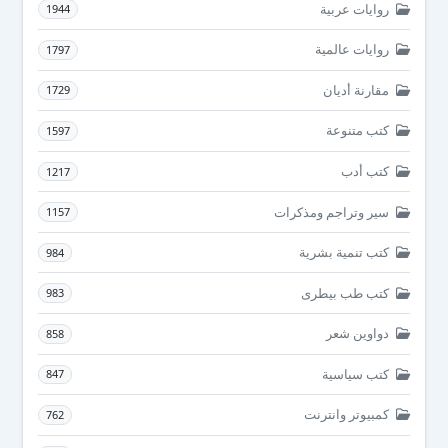
روايات عربية
1944
روايات عالمية
1797
مقارنة أديان
1729
كتب متنوعة
1597
كتب أدب
1217
سير وتراجم ومذكرات
1157
كتب تنمية بشرية
984
كتب طب بيطرى
983
دواوين شعر
858
كتب سياسية
847
كمبيوتر وانترنت
762