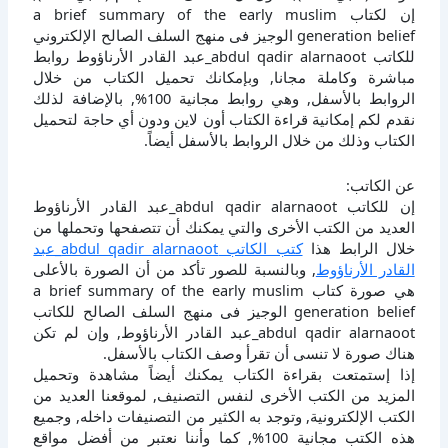
إن لكتاب a brief summary of the early muslim
generation belief الوجيز فى منهج السلف الصالح الإلكتروني
للكاتب abdul qadir alarnaoot_عبد القادر الأرناؤوط روابط
مباشرة وكاملة مجانا, وبإمكانك تحميل الكتاب من خلال
الروابط بالأسفل, وهي روابط مجانية 100%, بالإضافة لذلك
نقدم لكم إمكانية قراءة الكتاب أون لاين ودون أي حاجة لتحميل
الكتاب وذلك من خلال الروابط بالأسفل أيضاً.
عن الكاتب:
إن للكاتب abdul qadir alarnaoot_عبد القادر الأرناؤوط
العديد من الكتب الأخرى والتي يمكنك أن تتصفحها وتحملها من
خلال الرابط هذا
كتب الكاتب abdul qadir alarnaoot_عبد
القادر الأرناؤوط
, وبالنسبة للصور تأكد من أن الصورة بالأعلى
هي صورة كتاب a brief summary of the early muslim
generation belief الوجيز فى منهج السلف الصالح للكاتب
abdul qadir alarnaoot_عبد القادر الأرناؤوط, وإن لم تكن
هناك صورة لا تنسى أن تقرأ وصف الكتاب بالأسفل.
إذا إستمتعت بقراءة الكتاب يمكنك أيضاً مشاهدة وتحميل
المزيد من الكتب الأخرى لنفس التصنيف, لموقعنا العديد من
الكتب الإلكترونية, وتوجد به الكثير من التصنيفات داخله, وجميع
هذه الكتب مجانية 100%, كما وأننا نعتبر من أفضل مواقع