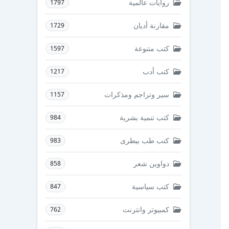
روايات عالمية
1797
مقارنة أديان
1729
كتب متنوعة
1597
كتب أدب
1217
سير وتراجم ومذكرات
1157
كتب تنمية بشرية
984
كتب طب بيطرى
983
دواوين شعر
858
كتب سياسية
847
كمبيوتر وانترنت
762