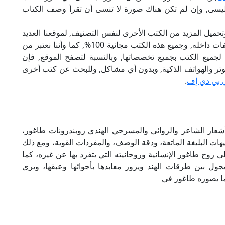
ليسى, وإن لم تكن هناك صورة لا تنسى أن تقرأ وصف الكتاب
تحميل المزيد من الكتب الأخرى لنفس التصنيف, لموقعنا العديد
من الكتب الإلكترونية, وتوجد به الكثير من التصنيفات داخله, وجميع هذه الكتب مجانية 100%, كما وأننا نعتبر من
لجميع الكتب بجميع تخصصاتها, وبالنسبة لتصفح الموقع, فإن
 على الكمبيوتر والهواتف الذكية, وبدون أي مشاكل, وللبحث عن كتب أخرى
 بي دي إف
.
أشعار الشاعر والروائي والمسرحي الهندي روبندرونات طاغور،
بيهات البليغة الماتعة، ودقة الوصف، والمفردات القوية، ومع ذلك
 روح طاغور الإنسانية وروحانيته التي يتفرد بها عن غيره، كما
ول بين طرقات الهند ويزور معابدها بأجوائها وعبقها، ويرى
مما يصوره طاغور في