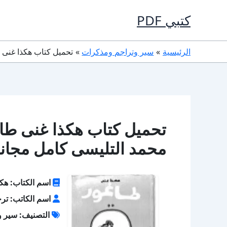
خطي
كتبي PDF
لى
لمحتوى
الرئيسية
سير وتراجم ومذكرات
تحميل كتاب هكذا غنى طاغور PDF تأليف ترجمة. خليفة محمد ا
محمد التليسى كامل مجانا
اسم الكتاب: هكذ
اسم الكاتب: ترج
التصنيف: سير و