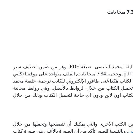
تحميل كتاب هكذا غنى طاغور للكاتب ترجمة. خليفة محمد التليسى بصيغة PDF, وهو من ضمن تصنيف سير
وتراجم ومذكرات, نوع الملف عند التحميل سيكون pdf, وحجمه 7.34 ميجا بايت, الملف متواجد على موقعنا (كتبي
اول أن لاتنسى هذا الإسم (كتبي PDF), إن لكتاب هكذا غنى طاغور الإلكتروني للكاتب ترجمة. خليفة محمد
تحميل الكتاب من خلال الروابط بالأسفل, وهي روابط مجانية
ة الكتاب أون لاين ودون أي حاجة لتحميل الكتاب وذلك من خلال
من الكتب الأخرى والتي يمكنك أن تتصفحها وتحملها من خلال
سى
, وبالنسبة للصور تأكد من أن الصورة بالأعلى هي صورة كتاب