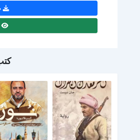
ص
ص
كتب