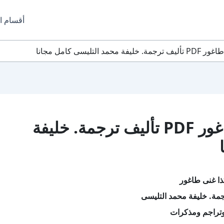
أقسام ا
لتليسى كامل مجانا
تحميل كتاب هكذا غنى طاغور PDF تأليف ترجمة. خليفة
ا غنى طاغور
مة. خليفة محمد التليسى
تراجم ومذكرات