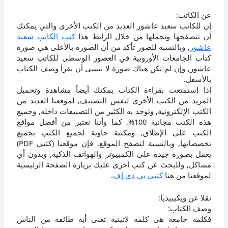
عن الكاتب:
إن للكاتب سعيد عاشور العديد من الكتب الأخرى والتي يمكنك
أن تتصفحها وتحملها من خلال الرابط هذا
كتب الكاتب سعيد
عاشور
, وبالنسبة للصور تأكد من أن الصورة بالأعلى هي صورة
كتاب الجامعات الأوروبية في العصور الوسطى للكاتب سعيد
عاشور, وإن لم تكن هناك صورة لا تنسى أن تقرأ وصف الكتاب
بالأسفل.
إذا إستمتعت بقراءة الكتاب يمكنك أيضاً مشاهدة وتحميل
المزيد من الكتب الأخرى لنفس التصنيف, لموقعنا العديد من
الكتب الإلكترونية, وتوجد به الكثير من التصنيفات داخله, وجميع
هذه الكتب مجانية 100%, كما وأننا نعتبر من أفضل مواقع
الكتب على الإطلاق, ومكتبة حاوية لجميع الكتب بجميع
تخصصاتها, وبالنسبة لتصفح الموقع, فإن موقعنا (كتبي PDF)
يعمل بصورة جيدة على الكمبيوتر والهواتف الذكية, وبدون أي
مشاكل, وللبحث عن كتب أخرى عليك بزيارة الصفحة الرئيسية
لموقعنا من هنا
كتبي بي دي إف
.
نقلا عن ويكيبيديا:
وصف الكتاب:
فكلمة جامعة هى كلمة لاتينية تعنى أية طائفة من الناس