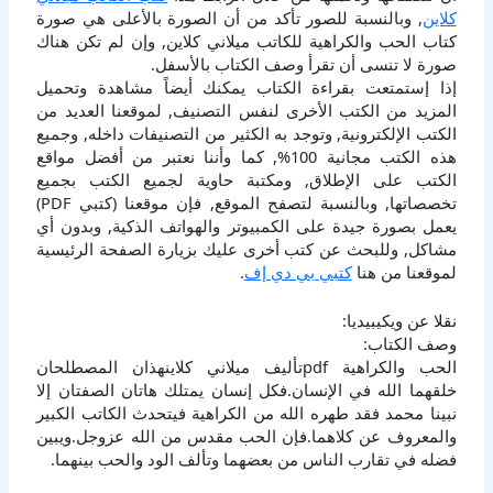
كلاين
, وبالنسبة للصور تأكد من أن الصورة بالأعلى هي صورة
كتاب الحب والكراهية للكاتب ميلاني كلاين, وإن لم تكن هناك
صورة لا تنسى أن تقرأ وصف الكتاب بالأسفل.
إذا إستمتعت بقراءة الكتاب يمكنك أيضاً مشاهدة وتحميل
المزيد من الكتب الأخرى لنفس التصنيف, لموقعنا العديد من
الكتب الإلكترونية, وتوجد به الكثير من التصنيفات داخله, وجميع
هذه الكتب مجانية 100%, كما وأننا نعتبر من أفضل مواقع
الكتب على الإطلاق, ومكتبة حاوية لجميع الكتب بجميع
تخصصاتها, وبالنسبة لتصفح الموقع, فإن موقعنا (كتبي PDF)
يعمل بصورة جيدة على الكمبيوتر والهواتف الذكية, وبدون أي
مشاكل, وللبحث عن كتب أخرى عليك بزيارة الصفحة الرئيسية
لموقعنا من هنا
كتبي بي دي إف
.
نقلا عن ويكيبيديا:
وصف الكتاب:
الحب والكراهية pdfتأليف ميلاني كلاينهذان المصطلحان
خلقهما الله في الإنسان.فكل إنسان يمتلك هاتان الصفتان إلا
نبينا محمد فقد طهره الله من الكراهية فيتحدث الكاتب الكبير
والمعروف عن كلاهما.فإن الحب مقدس من الله عزوجل.ويبين
فضله في تقارب الناس من بعضهما وتألف الود والحب بينهما.