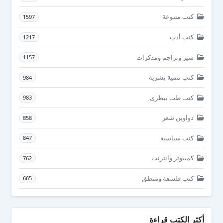
كتب متنوعة
1597
كتب أدب
1217
سير وتراجم ومذكرات
1157
كتب تنمية بشرية
984
كتب طب بيطرى
983
دواوين شعر
858
كتب سياسية
847
كمبيوتر وانترنت
762
كتب فلسفة ومنطق
665
أكثر الكتب قراءة