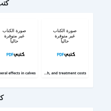
كتب
Targeting therapy to minimize antimicrobial use in preweaned calves effects on health, growth, and treatment costs
ك