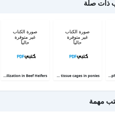
 ذات صلة
Phosphorus Deficiency Metabolism and Food Utilization in Beef Heifers
Clinical efficacy of intravenous administration of marbofloxacin in a Staphylococcus aureus infection in tissue cages in ponies
The alpha 2-adrenoceptor agonists xylazine and guanfacine exert different central nervous system, but comparable peripheral effects in calves
تب مهمة