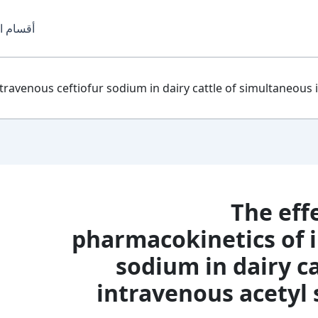
أقسام ا
enous ceftiofur sodium in dairy cattle of simultaneous intravenou
The effects 
pharmacokinetics of i
sodium in dairy c
intravenous acetyl s