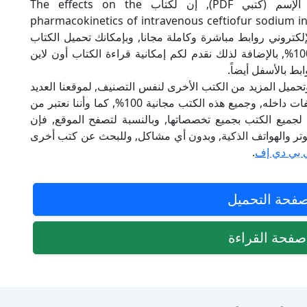
موقعنا (كتبي PDF), حاول أن لاتنسى هذا الإسم (كتبي PDF), إن لكتاب The effects on the
pharmacokinetics of intravenous ceftiofur sodium in
acetyl salicylate (aspirin) or proben الإلكتروني روابط مباشرة وكاملة مجانا, وبإمكانك تحميل الكتاب
من خلال الروابط بالأسفل, وهي روابط مجانية 100%, بالإضافة لذلك نقدم لكم إمكانية قراءة الكتاب أون لاين
ط بالأسفل أيضاً.
تحميل المزيد من الكتب الأخرى لنفس التصنيف, لموقعنا العديد
من الكتب الإلكترونية, وتوجد به الكثير من التصنيفات داخله, وجميع هذه الكتب مجانية 100%, كما وأننا نعتبر من
لجميع الكتب بجميع تخصصاتها, وبالنسبة لتصفح الموقع, فإن
 على الكمبيوتر والهواتف الذكية, وبدون أي مشاكل, وللبحث عن كتب أخرى
 بي دي إف
.
فحة التحميل
فحة القراءة