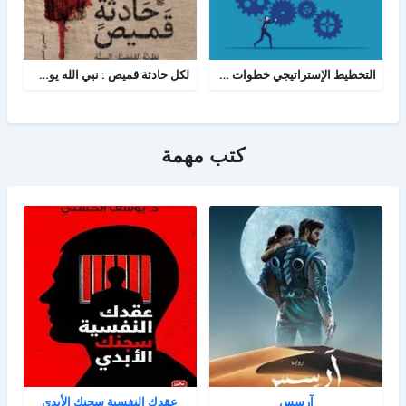
التخطيط الإستراتيجي خطوات ومعرفة
لكل حادثة قميص : نبي الله يوسف - نظرية القمصان الستة في قراءة القصة القرآنية
كتب مهمة
آرسس
عقدك النفسية سجنك الأبدي