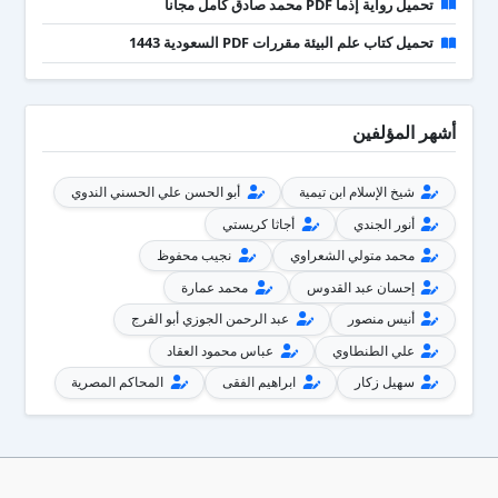
تحميل رواية إذما PDF محمد صادق كامل مجانا
تحميل كتاب علم البيئة مقررات PDF السعودية 1443
أشهر المؤلفين
شيخ الإسلام ابن تيمية
أبو الحسن علي الحسني الندوي
أنور الجندي
أجاثا كريستي
محمد متولي الشعراوي
نجيب محفوظ
إحسان عبد القدوس
محمد عمارة
أنيس منصور
عبد الرحمن الجوزي أبو الفرج
علي الطنطاوي
عباس محمود العقاد
سهيل زكار
ابراهيم الفقى
المحاكم المصرية