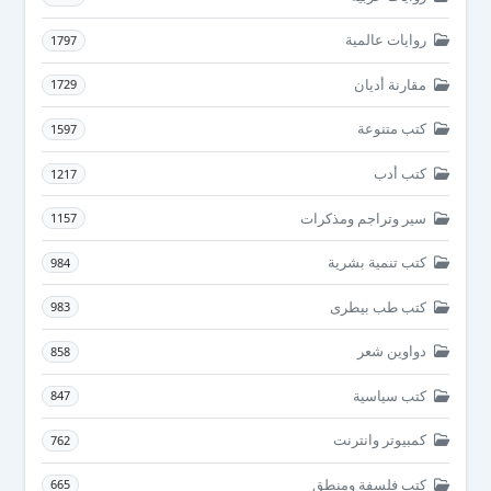
روايات عالمية
1797
مقارنة أديان
1729
كتب متنوعة
1597
كتب أدب
1217
سير وتراجم ومذكرات
1157
كتب تنمية بشرية
984
كتب طب بيطرى
983
دواوين شعر
858
كتب سياسية
847
كمبيوتر وانترنت
762
كتب فلسفة ومنطق
665