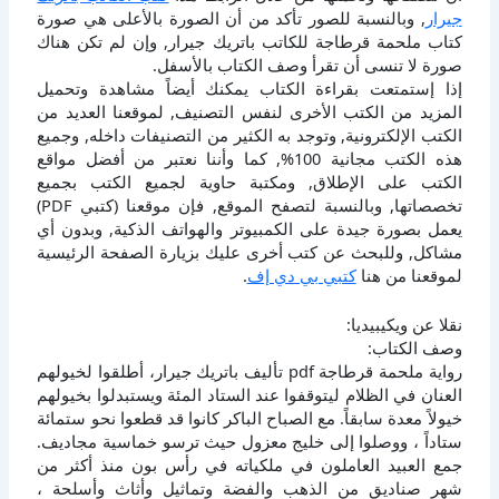
جيرار
, وبالنسبة للصور تأكد من أن الصورة بالأعلى هي صورة
كتاب ملحمة قرطاجة للكاتب باتريك جيرار, وإن لم تكن هناك
صورة لا تنسى أن تقرأ وصف الكتاب بالأسفل.
إذا إستمتعت بقراءة الكتاب يمكنك أيضاً مشاهدة وتحميل
المزيد من الكتب الأخرى لنفس التصنيف, لموقعنا العديد من
الكتب الإلكترونية, وتوجد به الكثير من التصنيفات داخله, وجميع
هذه الكتب مجانية 100%, كما وأننا نعتبر من أفضل مواقع
الكتب على الإطلاق, ومكتبة حاوية لجميع الكتب بجميع
تخصصاتها, وبالنسبة لتصفح الموقع, فإن موقعنا (كتبي PDF)
يعمل بصورة جيدة على الكمبيوتر والهواتف الذكية, وبدون أي
مشاكل, وللبحث عن كتب أخرى عليك بزيارة الصفحة الرئيسية
لموقعنا من هنا
كتبي بي دي إف
.
نقلا عن ويكيبيديا:
وصف الكتاب:
رواية ملحمة قرطاجة pdf تأليف باتريك جيرار، أطلقوا لخيولهم
العنان في الظلام ليتوقفوا عند الستاد المئة ويستبدلوا بخيولهم
خيولاً معدة سابقاً. مع الصباح الباكر كانوا قد قطعوا نحو ستمائة
ستاداً ، ووصلوا إلى خليج معزول حيث ترسو خماسية مجاديف.
جمع العبيد العاملون في ملكياته في رأس بون منذ أكثر من
شهر صناديق من الذهب والفضة وتماثيل وأثاث وأسلحة ،