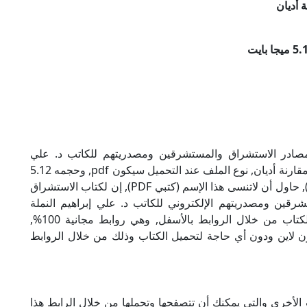
 أديان
مصادر الاستشراق والمستشرقين ومصدريتهم للكاتب د. علي
إبراهيم النملة بصيغة PDF, وهو من ضمن تصنيف مقارنة أديان, نوع الملف عند التحميل سيكون pdf, وحجمه 5.12
ميجا بايت, الملف متواجد على موقعنا (كتبي PDF), حاول أن لاتنسى هذا الإسم (كتبي PDF), إن لكتاب الاستشراق
رقين ومصدريتهم الإلكتروني للكاتب د. علي إبراهيم النملة
روابط مباشرة وكاملة مجانا, وبإمكانك تحميل الكتاب من خلال الروابط بالأسفل, وهي روابط مجانية 100%,
أون لاين ودون أي حاجة لتحميل الكتاب وذلك من خلال الروابط
ب الأخرى والتي يمكنك أن تتصفحها وتحملها من خلال الرابط هذا