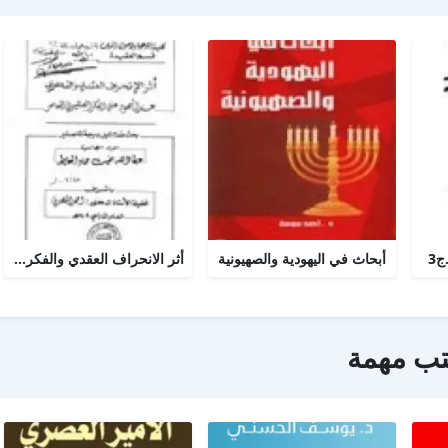
ج3
أبحاث في اليهودية والصهيونية
أثر الانحراف العقدي والفكري عند اليهود على الفكر الصهيوني المعاصر
تب مهمة