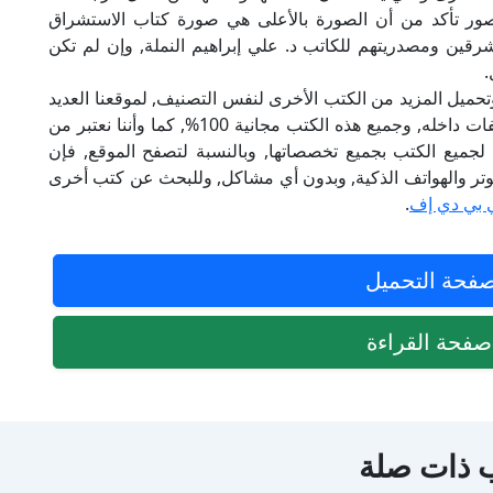
لصور تأكد من أن الصورة بالأعلى هي صورة كتاب الاستشراق
قين ومصدريتهم للكاتب د. علي إبراهيم النملة, وإن لم تكن
.
تحميل المزيد من الكتب الأخرى لنفس التصنيف, لموقعنا العديد
من الكتب الإلكترونية, وتوجد به الكثير من التصنيفات داخله, وجميع هذه الكتب مجانية 100%, كما وأننا نعتبر من
لجميع الكتب بجميع تخصصاتها, وبالنسبة لتصفح الموقع, فإن
 على الكمبيوتر والهواتف الذكية, وبدون أي مشاكل, وللبحث عن كتب أخرى
 بي دي إف
.
فحة التحميل
فحة القراءة
 ذات صلة