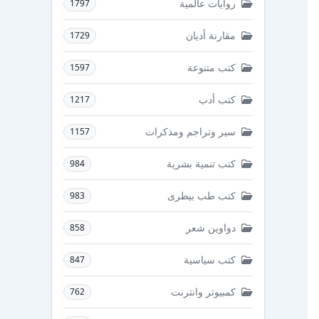
روايات عالمية
1797
مقارنة أديان
1729
كتب متنوعة
1597
كتب أدب
1217
سير وتراجم ومذكرات
1157
كتب تنمية بشرية
984
كتب طب بيطرى
983
دواوين شعر
858
كتب سياسية
847
كمبيوتر وانترنت
762