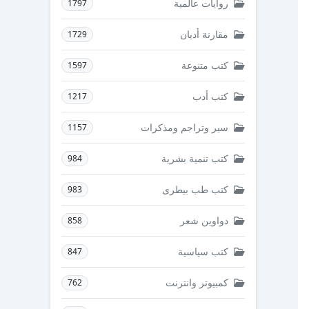
روايات عالمية
1797
مقارنة أديان
1729
كتب متنوعة
1597
كتب أدب
1217
سير وتراجم ومذكرات
1157
كتب تنمية بشرية
984
كتب طب بيطرى
983
دواوين شعر
858
كتب سياسية
847
كمبيوتر وانترنت
762