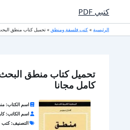
خطي
كتبي PDF
لى
لمحتوى
الرئيسية
كتب فلسفة ومنطق
تحميل كتاب منطق البحث العلمي PDF تأليف كارل
كامل مجانا
اسم الكتاب: من
اسم الكاتب: كار
التصنيف: كتب 