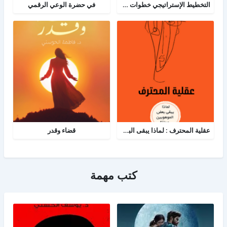
التخطيط الإستراتيجي خطوات ومعرفة: الدليل الإرشادي والبرنامج العملي للتخطيط
في حضرة الوعي الرقمي
عقلية المحترف : لماذا يبقى البعض هواة رغم الموهبة؟
قضاء وقدر
كتب مهمة