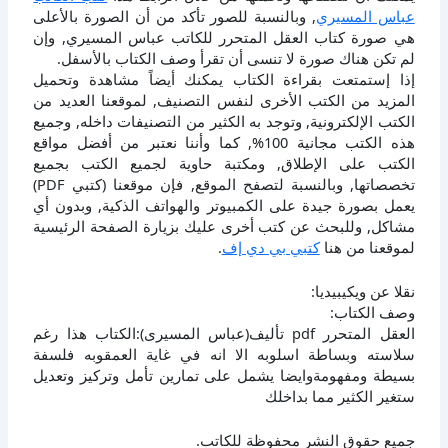
عباس المسيري
, وبالنسبة للصور تأكد من أن الصورة بالأعلى
هي صورة كتاب العقل المتحرر للكاتب عباس المسيري, وإن
لم تكن هناك صورة لا تنسى أن تقرأ وصف الكتاب بالأسفل.
إذا إستمتعت بقراءة الكتاب يمكنك أيضاً مشاهدة وتحميل
المزيد من الكتب الأخرى لنفس التصنيف, لموقعنا العديد من
الكتب الإلكترونية, وتوجد به الكثير من التصنيفات داخله, وجميع
هذه الكتب مجانية 100%, كما وأننا نعتبر من أفضل مواقع
الكتب على الإطلاق, ومكتبة حاوية لجميع الكتب بجميع
تخصصاتها, وبالنسبة لتصفح الموقع, فإن موقعنا (كتبي PDF)
يعمل بصورة جيدة على الكمبيوتر والهواتف الذكية, وبدون أي
مشاكل, وللبحث عن كتب أخرى عليك بزيارة الصفحة الرئيسية
لموقعنا من هنا
كتبي بي دي إف
.
نقلا عن ويكيبيديا:
وصف الكتاب:
العقل المتحرر pdf تأليف(عباس المسيرى):الكتاب هذا رغم
سلاسته وبساطة اسلوبه الا انه في غاية العمقوبه فلسفة
بسيطة ومفهومةوايضا يشمل على تمارين تأمل وتركيز وتعديل
ستغير الكثير مما بداخلك
جميع حقوق النشر محفوظة للكاتب.