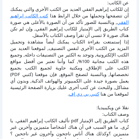
عن الكاتب:
إن للكاتب إبراهيم الفقي العديد من الكتب الأخرى والتي يمكنك
أن تتصفحها وتحملها من خلال الرابط هذا
كتب الكاتب إبراهيم
الفقي
, وبالنسبة للصور تأكد من أن الصورة بالأعلى هي صورة
كتاب الطريق إلى الإمتياز للكاتب إبراهيم الفقي, وإن لم تكن
هناك صورة لا تنسى أن تقرأ وصف الكتاب بالأسفل.
إذا إستمتعت بقراءة الكتاب يمكنك أيضاً مشاهدة وتحميل
المزيد من الكتب الأخرى لنفس التصنيف, لموقعنا العديد من
الكتب الإلكترونية, وتوجد به الكثير من التصنيفات داخله, وجميع
هذه الكتب مجانية 100%, كما وأننا نعتبر من أفضل مواقع
الكتب على الإطلاق, ومكتبة حاوية لجميع الكتب بجميع
تخصصاتها, وبالنسبة لتصفح الموقع, فإن موقعنا (كتبي PDF)
يعمل بصورة جيدة على الكمبيوتر والهواتف الذكية, وبدون أي
مشاكل, وللبحث عن كتب أخرى عليك بزيارة الصفحة الرئيسية
لموقعنا من هنا
كتبي بي دي إف
.
نقلا عن ويكيبيديا:
وصف الكتاب:
كتاب الطريق إلى الإمتياز pdf تأليف الكاتب إبراهيم الفقي. يا
تُرى. ما هو السبب في أن هناك أشخاصاً متميزين وآخرين غير
متميزين ؟وكذلك هناك أناس ناجحون وآخرون غير ناجحين ؟