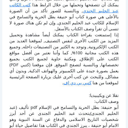
يمكنك أن تتصفحها وتحملها من خلال الرابط هذا
كتب الكاتب
عبد الحليم الجندي
, وبالنسبة للصور تأكد من أن الصورة
بالأعلى هي صورة كتاب أبو حنيفة بطل الحرية والتسامح في
الإسلام للكاتب عبد الحليم الجندي, وإن لم تكن هناك صورة لا
تنسى أن تقرأ وصف الكتاب بالأسفل.
إذا إستمتعت بقراءة الكتاب يمكنك أيضاً مشاهدة وتحميل
المزيد من الكتب الأخرى لنفس التصنيف, لموقعنا العديد من
الكتب الإلكترونية, وتوجد به الكثير من التصنيفات داخله, وجميع
هذه الكتب مجانية 100%, كما وأننا نعتبر من أفضل مواقع
الكتب على الإطلاق, ومكتبة حاوية لجميع الكتب بجميع
تخصصاتها, وبالنسبة لتصفح الموقع, فإن موقعنا (كتبي PDF)
يعمل بصورة جيدة على الكمبيوتر والهواتف الذكية, وبدون أي
مشاكل, وللبحث عن كتب أخرى عليك بزيارة الصفحة الرئيسية
لموقعنا من هنا
كتبي بي دي إف
.
نقلا عن ويكيبيديا:
وصف الكتاب:
أبو حنيفة: بطل الحرية والتسامح في الإسلام pdf تأليف (عبد
الحليم الجندى)يتحدث عبد الحليم الجندى عن أحد أبرز
شخصيات التاريخ الاسلامى والدفاع عن السنة النبوية وهو
الامام أبو حنيفة ، يبرز الجندى فى الكتاب هذا تفاصيل حياة أبو