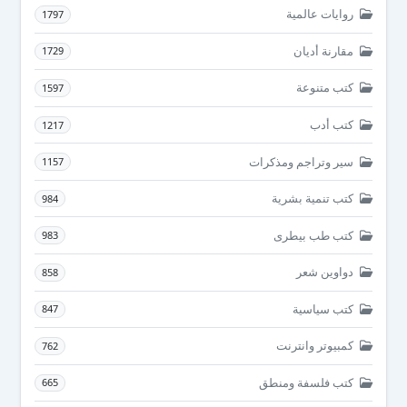
روايات عالمية
1797
مقارنة أديان
1729
كتب متنوعة
1597
كتب أدب
1217
سير وتراجم ومذكرات
1157
كتب تنمية بشرية
984
كتب طب بيطرى
983
دواوين شعر
858
كتب سياسية
847
كمبيوتر وانترنت
762
كتب فلسفة ومنطق
665