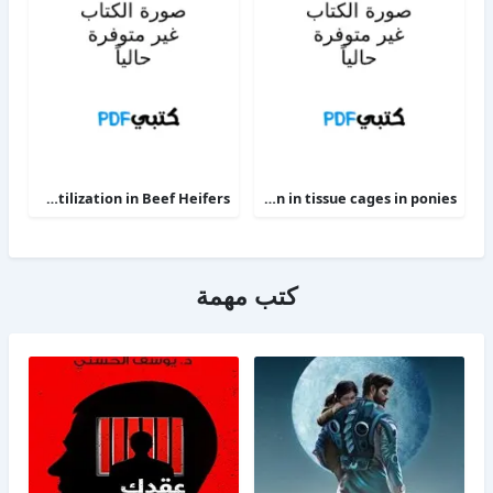
Phosphorus Deficiency Metabolism and Food Utilization in Beef Heifers
Clinical efficacy of intravenous administration of marbofloxacin in a Staphylococcus aureus infection in tissue cages in ponies
كتب مهمة