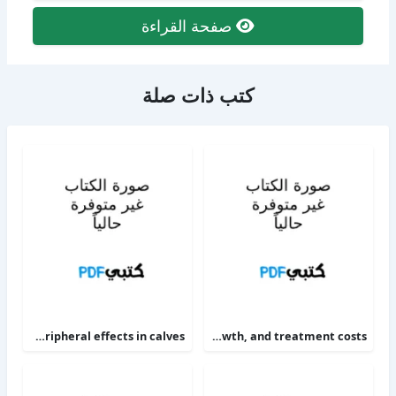
صفحة القراءة
كتب ذات صلة
The alpha 2-adrenoceptor agonists xylazine and guanfacine exert different central nervous system, but comparable peripheral effects in calves
Targeting therapy to minimize antimicrobial use in preweaned calves effects on health, growth, and treatment costs