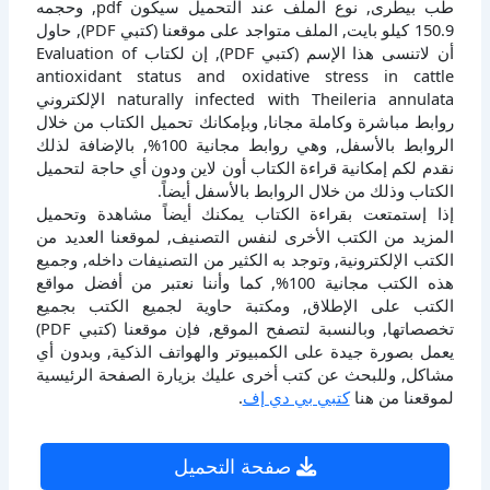
طب بيطرى, نوع الملف عند التحميل سيكون pdf, وحجمه
150.9 كيلو بايت, الملف متواجد على موقعنا (كتبي PDF), حاول
أن لاتنسى هذا الإسم (كتبي PDF), إن لكتاب Evaluation of
antioxidant status and oxidative stress in cattle
naturally infected with Theileria annulata الإلكتروني
روابط مباشرة وكاملة مجانا, وبإمكانك تحميل الكتاب من خلال
الروابط بالأسفل, وهي روابط مجانية 100%, بالإضافة لذلك
نقدم لكم إمكانية قراءة الكتاب أون لاين ودون أي حاجة لتحميل
الكتاب وذلك من خلال الروابط بالأسفل أيضاً.
إذا إستمتعت بقراءة الكتاب يمكنك أيضاً مشاهدة وتحميل
المزيد من الكتب الأخرى لنفس التصنيف, لموقعنا العديد من
الكتب الإلكترونية, وتوجد به الكثير من التصنيفات داخله, وجميع
هذه الكتب مجانية 100%, كما وأننا نعتبر من أفضل مواقع
الكتب على الإطلاق, ومكتبة حاوية لجميع الكتب بجميع
تخصصاتها, وبالنسبة لتصفح الموقع, فإن موقعنا (كتبي PDF)
يعمل بصورة جيدة على الكمبيوتر والهواتف الذكية, وبدون أي
مشاكل, وللبحث عن كتب أخرى عليك بزيارة الصفحة الرئيسية
لموقعنا من هنا
كتبي بي دي إف
.
صفحة التحميل