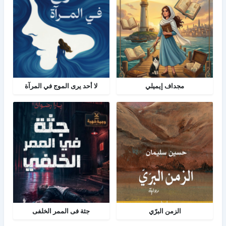
مجداف إيميلي
لا أحد يرى الموج في المرآة
الزمن البرّي
جثة فى الممر الخلفى