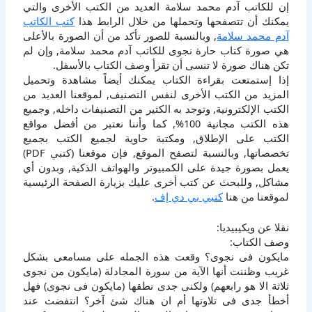
إن للكاتب آدم محمد سلامة العديد من الكتب الأخرى والتي
يمكنك أن تتصفحها وتحملها من خلال الرابط هذا
كتب الكاتب
آدم محمد سلامة
, وبالنسبة للصور تأكد من أن الصورة بالأعلى
هي صورة كتاب حارة نجوى للكاتب آدم محمد سلامة, وإن لم
تكن هناك صورة لا تنسى أن تقرأ وصف الكتاب بالأسفل.
إذا إستمتعت بقراءة الكتاب يمكنك أيضاً مشاهدة وتحميل
المزيد من الكتب الأخرى لنفس التصنيف, لموقعنا العديد من
الكتب الإلكترونية, وتوجد به الكثير من التصنيفات داخله, وجميع
هذه الكتب مجانية 100%, كما وأننا نعتبر من أفضل مواقع
الكتب على الإطلاق, ومكتبة حاوية لجميع الكتب بجميع
تخصصاتها, وبالنسبة لتصفح الموقع, فإن موقعنا (كتبي PDF)
يعمل بصورة جيدة على الكمبيوتر والهواتف الذكية, وبدون أي
مشاكل, وللبحث عن كتب أخرى عليك بزيارة الصفحة الرئيسية
لموقعنا من هنا
كتبي بي دي إف
.
نقلا عن ويكيبيديا:
وصف الكتاب:
مايكون فى نجوى؟ وقعت هذه الجمله على مسامعى بشكل
غريب وظننت أنها الآية من سورة المجادلة (مايكون من نجوى
ثلاثة الا هو رابعهم) ولكنى جدى نطقها (مايكون فى نجوى) فهل
أخطأ جدى فى تلاوتها أم ان هناك شئ آخر؟ انتفضت عند