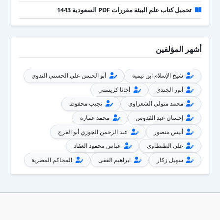
تحميل كتاب علم البيئة مقررات PDF السعودية 1443
أشهر المؤلفين
شيخ الإسلام ابن تيمية
أبو الحسن علي الحسني الندوي
أنور الجندي
أجاثا كريستي
محمد متولي الشعراوي
نجيب محفوظ
إحسان عبد القدوس
محمد عمارة
أنيس منصور
عبد الرحمن الجوزي أبو الفرج
علي الطنطاوي
عباس محمود العقاد
سهيل زكار
ابراهيم الفقى
المحاكم المصرية