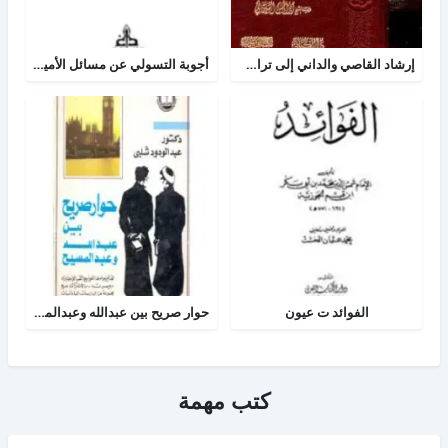
إرشاد القاصي والداني إلى تراجم شيوخ الطبراني
أجوبة التسولي عن مسائل الأمير عبد القادر في الجهاد
الفوائد ت عيون
حوار صريح بين عبدالله وعبدالمسيح
كتب مهمة