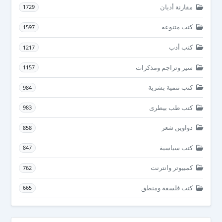
مقارنة أديان
1729
كتب متنوعة
1597
كتب أدب
1217
سير وتراجم ومذكرات
1157
كتب تنمية بشرية
984
كتب طب بيطرى
983
دواوين شعر
858
كتب سياسية
847
كمبيوتر وانترنت
762
كتب فلسفة ومنطق
665