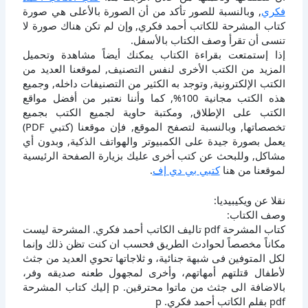
فكري
, وبالنسبة للصور تأكد من أن الصورة بالأعلى هي صورة
كتاب المشرحة للكاتب أحمد فكري, وإن لم تكن هناك صورة لا
تنسى أن تقرأ وصف الكتاب بالأسفل.
إذا إستمتعت بقراءة الكتاب يمكنك أيضاً مشاهدة وتحميل
المزيد من الكتب الأخرى لنفس التصنيف, لموقعنا العديد من
الكتب الإلكترونية, وتوجد به الكثير من التصنيفات داخله, وجميع
هذه الكتب مجانية 100%, كما وأننا نعتبر من أفضل مواقع
الكتب على الإطلاق, ومكتبة حاوية لجميع الكتب بجميع
تخصصاتها, وبالنسبة لتصفح الموقع, فإن موقعنا (كتبي PDF)
يعمل بصورة جيدة على الكمبيوتر والهواتف الذكية, وبدون أي
مشاكل, وللبحث عن كتب أخرى عليك بزيارة الصفحة الرئيسية
لموقعنا من هنا
كتبي بي دي إف
.
نقلا عن ويكيبيديا:
وصف الكتاب:
كتاب المشرحة pdf تاليف الكاتب أحمد فكري. المشرحة ليست
مكاناً مخصصاً لحوادث الطريق فحسب ان كنت تظن ذلك وإنما
لكل المتوفين فى شبهة جنائية، و ثلاجاتها تحوي العديد من جثث
لأطفال قتلتهم أمهاتهم، وأخرى لمجهول طعنه صديقه وفر،
بالاضافة الى جثث من ماتوا محترقين. p إليك كتاب المشرحة
pdf بقلم الكاتب أحمد فكري. p