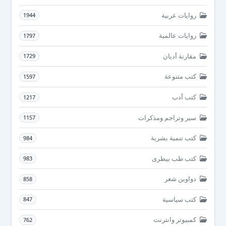
روايات عربية
1944
روايات عالمية
1797
مقارنة أديان
1729
كتب متنوعة
1597
كتب أدب
1217
سير وتراجم ومذكرات
1157
كتب تنمية بشرية
984
كتب طب بيطرى
983
دواوين شعر
858
كتب سياسية
847
كمبيوتر وانترنت
762