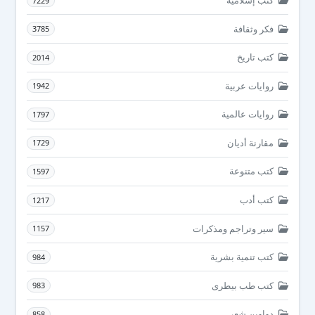
كتب إسلامية
7229
فكر وثقافة
3785
كتب تاريخ
2014
روايات عربية
1942
روايات عالمية
1797
مقارنة أديان
1729
كتب متنوعة
1597
كتب أدب
1217
سير وتراجم ومذكرات
1157
كتب تنمية بشرية
984
كتب طب بيطرى
983
دواوين شعر
858