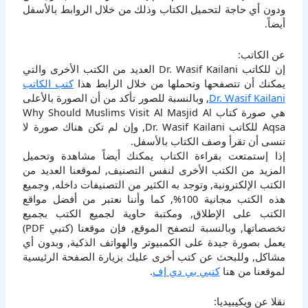
ودون أي حاجة لتحميل الكتاب وذلك من خلال الروابط بالأسفل
أيضاً.
عن الكاتب:
إن للكاتب Dr. Wasif Kailani العديد من الكتب الأخرى والتي
يمكنك أن تتصفحها وتحملها من خلال الرابط هذا
كتب الكاتب
Dr. Wasif Kailani
, وبالنسبة للصور تأكد من أن الصورة بالأعلى
هي صورة كتاب Why Should Muslims Visit Al Masjid Al
Aqsa للكاتب Dr. Wasif Kailani, وإن لم تكن هناك صورة لا
تنسى أن تقرأ وصف الكتاب بالأسفل.
إذا إستمتعت بقراءة الكتاب يمكنك أيضاً مشاهدة وتحميل
المزيد من الكتب الأخرى لنفس التصنيف, لموقعنا العديد من
الكتب الإلكترونية, وتوجد به الكثير من التصنيفات داخله, وجميع
هذه الكتب مجانية 100%, كما وأننا نعتبر من أفضل مواقع
الكتب على الإطلاق, ومكتبة حاوية لجميع الكتب بجميع
تخصصاتها, وبالنسبة لتصفح الموقع, فإن موقعنا (كتبي PDF)
يعمل بصورة جيدة على الكمبيوتر والهواتف الذكية, وبدون أي
مشاكل, وللبحث عن كتب أخرى عليك بزيارة الصفحة الرئيسية
لموقعنا من هنا
كتبي بي دي إف
.
نقلا عن ويكيبيديا: